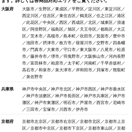
ます。詳しくは各商品対応エリアをご覧ください。
大阪府
大阪市／生野区／東成区／平野区／淀川区／東淀川区／
西淀川区／住吉区／東住吉区／鶴見区／住之江区／港区
／此花区／中央区／西区／西成区／北区／城東区／浪速
区／阿倍野区／福島区／旭区／天王寺区／都島区／大正
区／茨木市／高槻市／島本町／吹田市／箕面市／豊中市
／池田市／摂津市／枚方市／寝屋川市／交野市／四条畷
市／門真市／大東市／守口市／東大阪市／八尾市／松原
市／藤井寺市／堺市／羽曳野市／大阪狭山市／河内長野
市／富田林市／柏原市／太子町／河南町／千早赤坂村／
高石市／和泉市／泉大津市／岸和田市／貝塚市／熊取町
／泉佐野市
兵庫県
神戸市中央区／神戸市北区／神戸市西区／神戸市垂水区
／神戸市須磨区／神戸市長田区／神戸市兵庫区／神戸市
灘区／神戸市東灘区／明石市／芦屋市／西宮市／尼崎市
／三田市／宝塚市／川西市／伊丹市
京都府
京都市左京区／京都市右京区／京都市北区／京都市上京
区／京都市中京区／京都市下京区／京都市東山区／京都