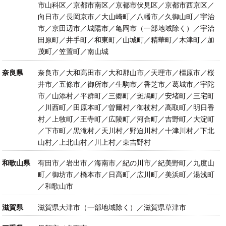
市山科区／京都市南区／京都市伏見区／京都市西京区／
向日市／長岡京市／大山崎町／八幡市／久御山町／宇治
市／京田辺市／城陽市／亀岡市（一部地域除く）／宇治
田原町／井手町／和東町／山城町／精華町／木津町／加
茂町／笠置町／南山城
奈良県
奈良市／大和高田市／大和郡山市／天理市／橿原市／桜
井市／五條市／御所市／生駒市／香芝市／葛城市／宇陀
市／山添村／平群町／三郷町／斑鳩町／安堵町／三宅町
／川西町／田原本町／曽爾村／御杖村／高取町／明日香
村／上牧町／王寺町／広陵町／河合町／吉野町／大淀町
／下市町／黒滝村／天川村／野迫川村／十津川村／下北
山村／上北山村／川上村／東吉野村
和歌山県
有田市／岩出市／海南市／紀の川市／紀美野町／九度山
町／御坊市／橋本市／日高町／広川町／美浜町／湯浅町
／和歌山市
滋賀県
滋賀県大津市（一部地域除く）／滋賀県草津市