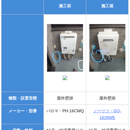
施工前
施工後
種類・設置形態
屋外壁掛
屋外壁掛
メーカー・型番
パロマ・PH-16CWQ
ノーリツ・GQ-
1639WE