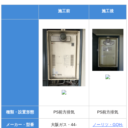
施工前
施工後
種類・設置形態
PS前方排気
PS前方排気
メーカー・型番
大阪ガス・44-
ノーリツ・GQH-