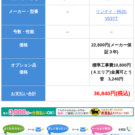
メーカー・型番
–
リンナイ・RUS-
V53YT
号数・性能
–
–
価格
22,800円(メーカー保
証３年)
オプション品
標準工事費10,800円
価格
(Ａエリア)金属可とう
管 3,240円
36,840円(税込)
お支払い合計