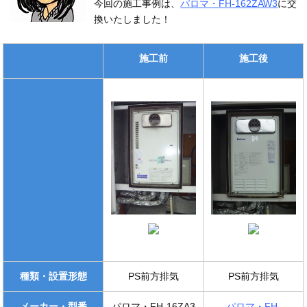
今回の施工事例は、
パロマ・FH-162ZAW3
に交
換いたしました！
施工前
施工後
種類・設置形態
PS前方排気
PS前方排気
メーカー・型番
パロマ・FH-16ZA3
パロマ・FH-