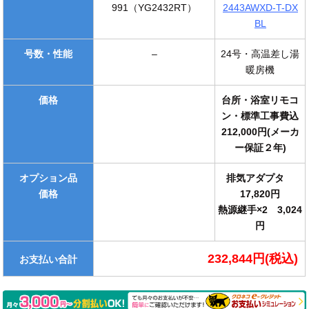
991（YG2432RT）
2443AWXD-T-DX
BL
号数・性能
–
24号・高温差し湯
暖房機
価格
台所・浴室リモコ
ン・標準工事費込
212,000円(メーカ
ー保証２年)
オプション品
排気アダプタ
価格
17,820円
熱源継手×2 3,024
円
232,844円(税込)
お支払い合計