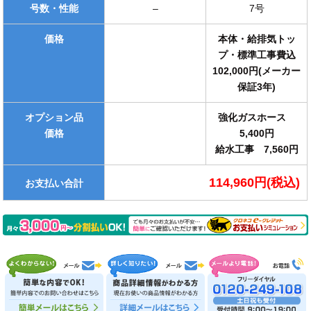
号数・性能
–
7号
価格
本体・給排気トッ
プ・標準工事費込
102,000円(メーカー
保証3年)
オプション品
強化ガスホース
価格
5,400円
給水工事 7,560円
114,960円(税込)
お支払い合計