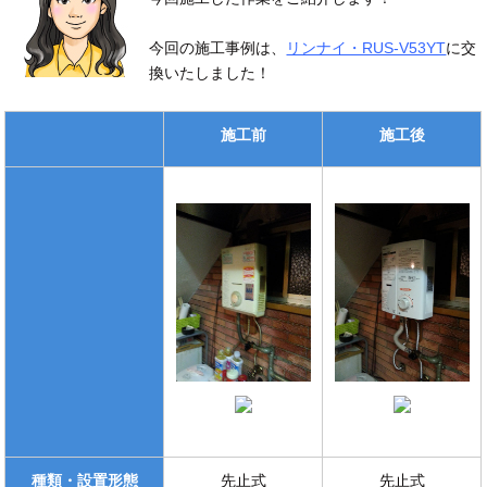
今回の施工事例は、
リンナイ・RUS-V53YT
に交
換いたしました！
施工前
施工後
種類・設置形態
先止式
先止式