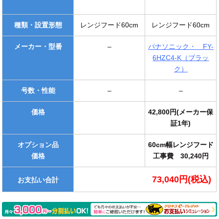
種類・設置形態
レンジフード60cm
レンジフード60cm
メーカー・型番
–
パナソニック・ FY-
6HZC4-K（ブラッ
ク）
号数・性能
–
–
価格
42,800円(メーカー保
証1年)
オプション品
60cm幅レンジフード
価格
工事費 30,240円
73,040円(税込)
お支払い合計