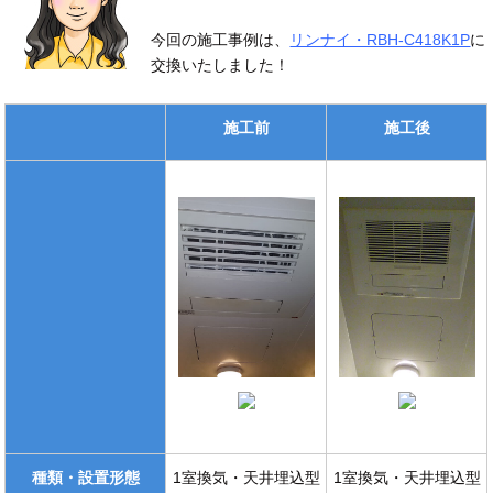
今回の施工事例は、
リンナイ・RBH-C418K1P
に
交換いたしました！
施工前
施工後
種類・設置形態
1室換気・天井埋込型
1室換気・天井埋込型