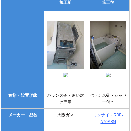
施工前
施工後
種類・設置形態
バランス釜・追い炊
バランス釜・シャワ
き専用
ー付き
メーカー・型番
大阪ガス
リンナイ・RBF-
A70SBN