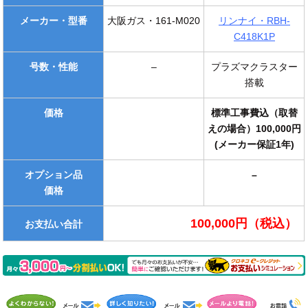
メーカー・型番
大阪ガス・161-M020
リンナイ・RBH-
C418K1P
号数・性能
–
プラズマクラスター
搭載
価格
標準工事費込（取替
えの場合）100,000円
(メーカー保証1年)
オプション品
–
価格
100,000円（税込）
お支払い合計