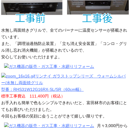
水無し両面焼きグリルで、全てのバーナーに温度センサーが搭載され
ています。
また、「調理油過熱防止装置」「立ち消え安全装置」「コンロ・グリ
ル消し忘れ消火機能」が搭載されているので、
安心してお使いいただけますよ。
リンナイ ガラストップシリーズ ウォームシルバ
ー/水無し両面焼グリル
型番：RHS31W12G16RX-SL/SR（60cm幅）
標準工事費込 111,400円（税込）
お手入れも簡単で色もシンプルできれいだと、富田林市のお客様にと
てもお喜びいただけました。
今回もお客様の笑顔に会うことができて嬉しい限りです。
月々3,000円から