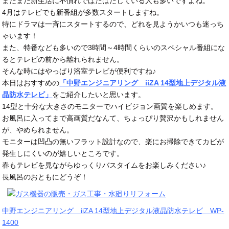
まだまだ新生活に不慣れでばたばたしている人も多いですよね。
4月はテレビでも新番組が多数スタートしますね。
特にドラマは一斉にスタートするので、どれを見ようかいつも迷っち
ゃいます！
また、特番なども多いので3時間～4時間くらいのスペシャル番組にな
るとテレビの前から離れられません。
そんな時にはやっぱり浴室テレビが便利ですね♪
本日はおすすめの
「中野エンジニアリング iiZA 14型地上デジタル液
晶防水テレビ」
をご紹介したいと思います。
14型と十分な大きさのモニターでハイビジョン画質を楽しめます。
お風呂に入ってまで高画質だなんて、ちょっぴり贅沢かもしれません
が、やめられません。
モニターは凹凸の無いフラット設計なので、楽にお掃除できてカビが
発生しにくいのが嬉しいところです。
春もテレビを見ながらゆっくりバスタイムをお楽しみください♪
長風呂のおともにどうぞ！
中野エンジニアリング iiZA 14型地上デジタル液晶防水テレビ WP-
1400