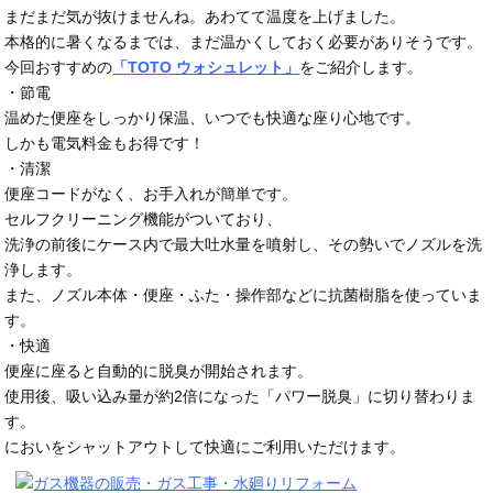
まだまだ気が抜けませんね。あわてて温度を上げました。
本格的に暑くなるまでは、まだ温かくしておく必要がありそうです。
今回おすすめの
「TOTO ウォシュレット」
をご紹介します。
・節電
温めた便座をしっかり保温、いつでも快適な座り心地です。
しかも電気料金もお得です！
・清潔
便座コードがなく、お手入れが簡単です。
セルフクリーニング機能がついており、
洗浄の前後にケース内で最大吐水量を噴射し、その勢いでノズルを洗
浄します。
また、ノズル本体・便座・ふた・操作部などに抗菌樹脂を使っていま
す。
・快適
便座に座ると自動的に脱臭が開始されます。
使用後、吸い込み量が約2倍になった「パワー脱臭」に切り替わりま
す。
においをシャットアウトして快適にご利用いただけます。