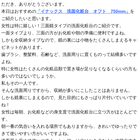
ただき、ありがとうございます。
本日はおすすめの
「イナックス 洗面化粧台 オフト 750mm」
を
ご紹介したいと思います。
女性は特に嬉しい！三面鏡タイプの洗面化粧台のご紹介です。
一面タイプより、三面の方がお化粧や朝の準備に便利ですよね。
しかも全収納タイプなので、鏡の裏には小物をたくさんしまえるキャ
ビネットがあります。
歯ブラシ、整髪料、石鹸など、洗面周りに置くものって結構多いです
よね。
特に女性はたくさんの化粧品類で置き場が足りなくなるくらいの方も
多いのではないでしょうか。
私もその一人です。
そんな洗面周りですから、収納が多いにこしたことはありません。
しかも鏡裏にしまえるので、見た目的にもさっぱり片付いていいです
ね！
女性は毎朝、お化粧などの身支度で洗面化粧台に立つ方がほとんどで
す。
朝一番の気合いを入れる場所でもありますから、きれいでゆったりで
きて使いやすい方がいいですよね。