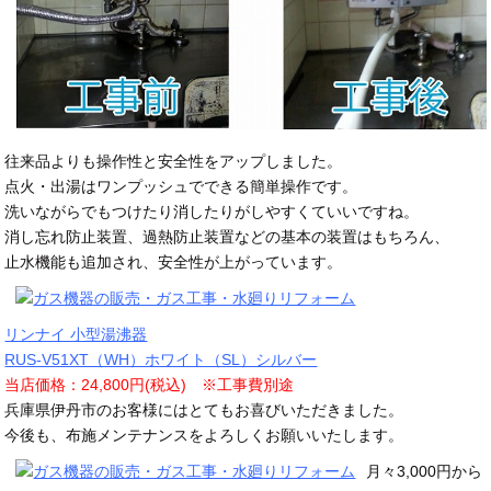
往来品よりも操作性と安全性をアップしました。
点火・出湯はワンプッシュでできる簡単操作です。
洗いながらでもつけたり消したりがしやすくていいですね。
消し忘れ防止装置、過熱防止装置などの基本の装置はもちろん、
止水機能も追加され、安全性が上がっています。
リンナイ 小型湯沸器
RUS-V51XT（WH）ホワイト（SL）シルバー
当店価格：24,800円(税込) ※工事費別途
兵庫県伊丹市のお客様にはとてもお喜びいただきました。
今後も、布施メンテナンスをよろしくお願いいたします。
月々3,000円から