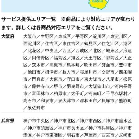
サービス提供エリア一覧 ※商品により対応エリアが変わり
ます。詳しくは各商品対応エリアをご覧ください。
大阪府
大阪市／生野区／東成区／平野区／淀川区／東淀川区／
西淀川区／住吉区／東住吉区／鶴見区／住之江区／港区
／此花区／中央区／西区／西成区／北区／城東区／浪速
区／阿倍野区／福島区／旭区／天王寺区／都島区／大正
区／茨木市／高槻市／島本町／吹田市／箕面市／豊中市
／池田市／摂津市／枚方市／寝屋川市／交野市／四条畷
市／門真市／大東市／守口市／東大阪市／八尾市／松原
市／藤井寺市／堺市／羽曳野市／大阪狭山市／河内長野
市／富田林市／柏原市／太子町／河南町／千早赤坂村／
高石市／和泉市／泉大津市／岸和田市／貝塚市／熊取町
／泉佐野市
兵庫県
神戸市中央区／神戸市北区／神戸市西区／神戸市垂水区
／神戸市須磨区／神戸市長田区／神戸市兵庫区／神戸市
灘区／神戸市東灘区／明石市／芦屋市／西宮市／尼崎市