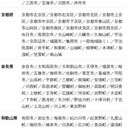
／三田市／宝塚市／川西市／伊丹市
京都府
京都市左京区／京都市右京区／京都市北区／京都市上京
区／京都市中京区／京都市下京区／京都市東山区／京都
市山科区／京都市南区／京都市伏見区／京都市西京区／
向日市／長岡京市／大山崎町／八幡市／久御山町／宇治
市／京田辺市／城陽市／亀岡市（一部地域除く）／宇治
田原町／井手町／和東町／山城町／精華町／木津町／加
茂町／笠置町／南山城
奈良県
奈良市／大和高田市／大和郡山市／天理市／橿原市／桜
井市／五條市／御所市／生駒市／香芝市／葛城市／宇陀
市／山添村／平群町／三郷町／斑鳩町／安堵町／三宅町
／川西町／田原本町／曽爾村／御杖村／高取町／明日香
村／上牧町／王寺町／広陵町／河合町／吉野町／大淀町
／下市町／黒滝村／天川村／野迫川村／十津川村／下北
山村／上北山村／川上村／東吉野村
和歌山県
有田市／岩出市／海南市／紀の川市／紀美野町／九度山
町／御坊市／橋本市／日高町／広川町／美浜町／湯浅町