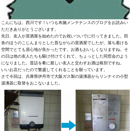
こんにちは。西川です！いつも布施メンテナンスのブログをお読みい
ただきありがとうございます。
先日、友人が居酒屋を始めたのでお祝いついでに行ってきました。田
舎のほうのこじんまりとした昔ながらの居酒屋でしたが、落ち着ける
空間でとても居心地が良かったです。お酒もおいしくなりますね。そ
の日は他の友人たちも駆け付けてくれて、ちょっとした同窓会のよう
になりました。昔話を肴に親しい友人と交わすお酒は格別ですね。
いいお店だったので繁盛してくれることを願っています。
さて今回は、兵庫県伊丹市で大阪ガス製の湯沸器からリンナイの小型
湯沸器に取替をおこないました。