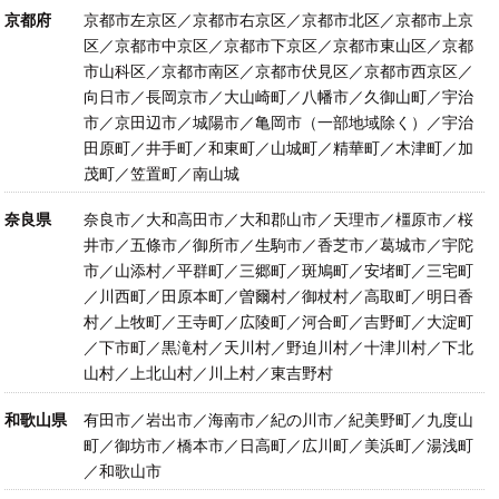
京都府
京都市左京区／京都市右京区／京都市北区／京都市上京
区／京都市中京区／京都市下京区／京都市東山区／京都
市山科区／京都市南区／京都市伏見区／京都市西京区／
向日市／長岡京市／大山崎町／八幡市／久御山町／宇治
市／京田辺市／城陽市／亀岡市（一部地域除く）／宇治
田原町／井手町／和東町／山城町／精華町／木津町／加
茂町／笠置町／南山城
奈良県
奈良市／大和高田市／大和郡山市／天理市／橿原市／桜
井市／五條市／御所市／生駒市／香芝市／葛城市／宇陀
市／山添村／平群町／三郷町／斑鳩町／安堵町／三宅町
／川西町／田原本町／曽爾村／御杖村／高取町／明日香
村／上牧町／王寺町／広陵町／河合町／吉野町／大淀町
／下市町／黒滝村／天川村／野迫川村／十津川村／下北
山村／上北山村／川上村／東吉野村
和歌山県
有田市／岩出市／海南市／紀の川市／紀美野町／九度山
町／御坊市／橋本市／日高町／広川町／美浜町／湯浅町
／和歌山市