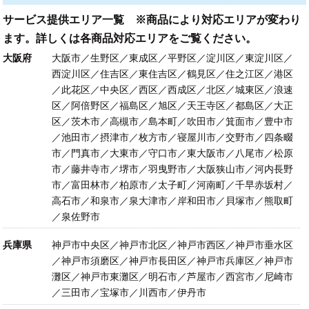
サービス提供エリア一覧 ※商品により対応エリアが変わり
ます。詳しくは各商品対応エリアをご覧ください。
大阪府
大阪市／生野区／東成区／平野区／淀川区／東淀川区／
西淀川区／住吉区／東住吉区／鶴見区／住之江区／港区
／此花区／中央区／西区／西成区／北区／城東区／浪速
区／阿倍野区／福島区／旭区／天王寺区／都島区／大正
区／茨木市／高槻市／島本町／吹田市／箕面市／豊中市
／池田市／摂津市／枚方市／寝屋川市／交野市／四条畷
市／門真市／大東市／守口市／東大阪市／八尾市／松原
市／藤井寺市／堺市／羽曳野市／大阪狭山市／河内長野
市／富田林市／柏原市／太子町／河南町／千早赤坂村／
高石市／和泉市／泉大津市／岸和田市／貝塚市／熊取町
／泉佐野市
兵庫県
神戸市中央区／神戸市北区／神戸市西区／神戸市垂水区
／神戸市須磨区／神戸市長田区／神戸市兵庫区／神戸市
灘区／神戸市東灘区／明石市／芦屋市／西宮市／尼崎市
／三田市／宝塚市／川西市／伊丹市