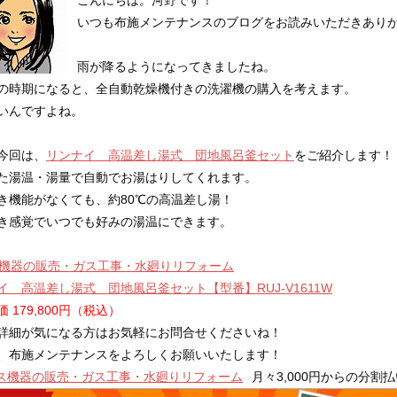
いつも布施メンテナンスのブログをお読みいただきあり
雨が降るようになってきましたね。
の時期になると、全自動乾燥機付きの洗濯機の購入を考えます。
いんですよね。
今回は、
リンナイ 高温差し湯式 団地風呂釜セット
をご紹介します！
た湯温・湯量で自動でお湯はりしてくれます。
き機能がなくても、約80℃の高温差し湯！
き感覚でいつでも好みの湯温にできます。
イ 高温差し湯式 団地風呂釜セット【型番】RUJ-V1611W
 179,800円（税込）
詳細が気になる方はお気軽にお問合せくださいね！
、布施メンテナンスをよろしくお願いいたします！
月々3,000円からの分割