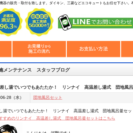
機器の販売・取付を致します。ダイキン、三菱などエコキュートもお任せ下さい。
施メンテナンス スタッフブログ
差し湯でいつでもあたたか！ リンナイ 高温差し湯式 団地風
-06-28（水）
団地風呂セット
し湯でいつでもあたたか！ リンナイ 高温差し湯式 団地風呂釜セッ
すすめのリンナイ 高温差し湯式 団地風呂釜セットはこちら
こんにちは。河野です！