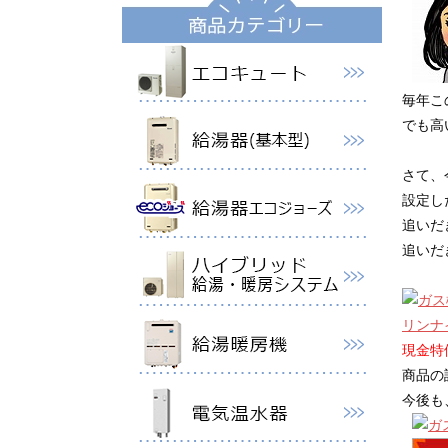
毎年こ
でも高
さて、
設定し
追いだ
追いだ
リンナ
現金特価
商品の
今後も