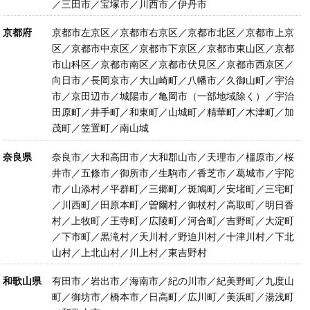
／三田市／宝塚市／川西市／伊丹市
京都府
京都市左京区／京都市右京区／京都市北区／京都市上京
区／京都市中京区／京都市下京区／京都市東山区／京都
市山科区／京都市南区／京都市伏見区／京都市西京区／
向日市／長岡京市／大山崎町／八幡市／久御山町／宇治
市／京田辺市／城陽市／亀岡市（一部地域除く）／宇治
田原町／井手町／和東町／山城町／精華町／木津町／加
茂町／笠置町／南山城
奈良県
奈良市／大和高田市／大和郡山市／天理市／橿原市／桜
井市／五條市／御所市／生駒市／香芝市／葛城市／宇陀
市／山添村／平群町／三郷町／斑鳩町／安堵町／三宅町
／川西町／田原本町／曽爾村／御杖村／高取町／明日香
村／上牧町／王寺町／広陵町／河合町／吉野町／大淀町
／下市町／黒滝村／天川村／野迫川村／十津川村／下北
山村／上北山村／川上村／東吉野村
和歌山県
有田市／岩出市／海南市／紀の川市／紀美野町／九度山
町／御坊市／橋本市／日高町／広川町／美浜町／湯浅町