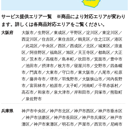
サービス提供エリア一覧 ※商品により対応エリアが変わり
ます。詳しくは各商品対応エリアをご覧ください。
大阪府
大阪市／生野区／東成区／平野区／淀川区／東淀川区／
西淀川区／住吉区／東住吉区／鶴見区／住之江区／港区
／此花区／中央区／西区／西成区／北区／城東区／浪速
区／阿倍野区／福島区／旭区／天王寺区／都島区／大正
区／茨木市／高槻市／島本町／吹田市／箕面市／豊中市
／池田市／摂津市／枚方市／寝屋川市／交野市／四条畷
市／門真市／大東市／守口市／東大阪市／八尾市／松原
市／藤井寺市／堺市／羽曳野市／大阪狭山市／河内長野
市／富田林市／柏原市／太子町／河南町／千早赤坂村／
高石市／和泉市／泉大津市／岸和田市／貝塚市／熊取町
／泉佐野市
兵庫県
神戸市中央区／神戸市北区／神戸市西区／神戸市垂水区
／神戸市須磨区／神戸市長田区／神戸市兵庫区／神戸市
灘区／神戸市東灘区／明石市／芦屋市／西宮市／尼崎市