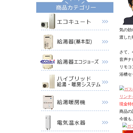
気の効
渡した
さて、
音声ナ
リモコ
浴槽セ
リンナ
現金特価
商品の
今後も