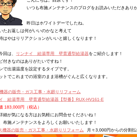
いつも布施メンテナンスのブログをお読みいただきあり
昨日はホワイトデーでしたね。
いたお返しは何がいいのかなと考えて
時はやはりリアクションがいいと嬉しくなります！
今回は、
リンナイ 給湯専用 壁貫通型給湯器
をご紹介します！
ビ付きなのはありがたいですね！
ンで出湯温度を設定するタイプです。
ットでこれまでの浴室のまま浴槽がぐんと広くなります。
イ 給湯専用 壁貫通型給湯器【型番】RUX-HV161-E
 183,000円（税込）
詳細が気になる方はお気軽にお問合せくださいね！
、布施メンテナンスをよろしくお願いいたします！
月々3,000円からの分割