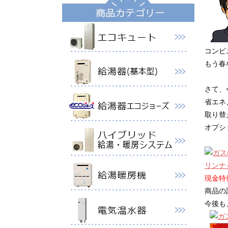
コンビ
もう春
さて、
省エネ
取り替
オプシ
リンナ
現金特価
商品の
今後も