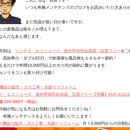
いつも布施メンテナンスのブログをお読みいただきあり
まだ気温が低い日が多いですが、
ニの新製品は桜モノが増えてきて、
なんだなあと感じます。
今回は、
リンナイ エコジョーズ 屋外壁掛型給湯器 設置フリー
をご
、高効率の「ダブルECO」で給湯側も風呂側もエネルギー節約！
えるだけで年間10,000円以上のガス代の節約に繋がります。
ョンリモコンも取り付け可能！
イ エコジョーズ 屋外壁掛型給湯器 設置フリー【型番】RUF-E1615S
 126,000円（税込）
詳細が気になる方はお気軽にお問合せくださいね！
、布施メンテナンスをよろしくお願いいたします！
月々3,000円からの分割