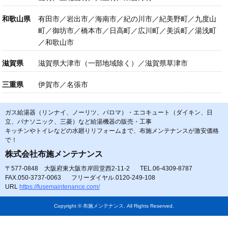
和歌山県
有田市／岩出市／海南市／紀の川市／紀美野町／九度山
町／御坊市／橋本市／日高町／広川町／美浜町／湯浅町
／和歌山市
滋賀県
滋賀県大津市（一部地域除く）／滋賀県草津市
三重県
伊賀市／名張市
ガス給湯器（リンナイ、ノーリツ、パロマ）・エコキュート（ダイキン、日
立、パナソニック、三菱）など給湯機器の販売・工事
キッチンやトイレなどの水廻りリフォームまで、布施メンテナンスが激安価格
で！
株式会社布施メンテナンス
〒577-0848 大阪府東大阪市岸田堂西2-11-2
TEL.06-4309-8787
FAX.050-3737-0063
フリーダイヤル.0120-249-108
URL
https://fusemaintenance.com/
Copyright © 布施メンテナンス. All Rights Reserved.