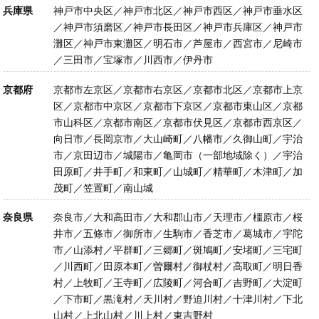
兵庫県
神戸市中央区／神戸市北区／神戸市西区／神戸市垂水区
／神戸市須磨区／神戸市長田区／神戸市兵庫区／神戸市
灘区／神戸市東灘区／明石市／芦屋市／西宮市／尼崎市
／三田市／宝塚市／川西市／伊丹市
京都府
京都市左京区／京都市右京区／京都市北区／京都市上京
区／京都市中京区／京都市下京区／京都市東山区／京都
市山科区／京都市南区／京都市伏見区／京都市西京区／
向日市／長岡京市／大山崎町／八幡市／久御山町／宇治
市／京田辺市／城陽市／亀岡市（一部地域除く）／宇治
田原町／井手町／和東町／山城町／精華町／木津町／加
茂町／笠置町／南山城
奈良県
奈良市／大和高田市／大和郡山市／天理市／橿原市／桜
井市／五條市／御所市／生駒市／香芝市／葛城市／宇陀
市／山添村／平群町／三郷町／斑鳩町／安堵町／三宅町
／川西町／田原本町／曽爾村／御杖村／高取町／明日香
村／上牧町／王寺町／広陵町／河合町／吉野町／大淀町
／下市町／黒滝村／天川村／野迫川村／十津川村／下北
山村／上北山村／川上村／東吉野村