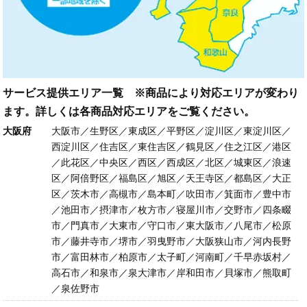
サービス提供エリア一覧 ※商品により対応エリアが変わり
ます。詳しくは各商品対応エリアをご覧ください。
大阪府
大阪市／生野区／東成区／平野区／淀川区／東淀川区／
西淀川区／住吉区／東住吉区／鶴見区／住之江区／港区
／此花区／中央区／西区／西成区／北区／城東区／浪速
区／阿倍野区／福島区／旭区／天王寺区／都島区／大正
区／茨木市／高槻市／島本町／吹田市／箕面市／豊中市
／池田市／摂津市／枚方市／寝屋川市／交野市／四条畷
市／門真市／大東市／守口市／東大阪市／八尾市／松原
市／藤井寺市／堺市／羽曳野市／大阪狭山市／河内長野
市／富田林市／柏原市／太子町／河南町／千早赤坂村／
高石市／和泉市／泉大津市／岸和田市／貝塚市／熊取町
／泉佐野市