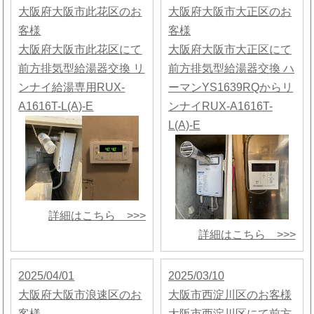
大阪府大阪市此花区のお
大阪府大阪市大正区のお
客様
客様
大阪府大阪市此花区にて
大阪府大阪市大正区にて
前方排気型給湯器交換 リ
前方排気型給湯器交換 ハ
ンナイ給湯専用RUX-
ーマンYS1639RQからリ
A1616T-L(A)-E
ンナイRUX-A1616T-
L(A)-E
詳細はこちら >>>
詳細はこちら >>>
2025/04/01
2025/03/10
大阪府大阪市浪速区のお
大阪市西淀川区のお客様
客様
大阪市西淀川区にて前方