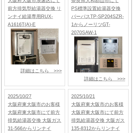
大阪府大阪市浪速区にて
奈良県大和郡山市にて
前方排気型給湯器交換 リ
PS標準設置給湯器交換
ンナイ給湯専用RUX-
パーパスTP-SP204SZR-
A1616T(A)-E
1からノーリツGT-
2070SAW-1
詳細はこちら >>>
詳細はこちら >>>
2025/10/27
2025/10/21
大阪府東大阪市のお客様
大阪府東大阪市のお客様
大阪府東大阪市にて前方
大阪府東大阪市にて前方
排気給湯器交換 大阪ガス
排気給湯器交換 大阪ガス
31-566からリンナイ
135-8312からリンナイ