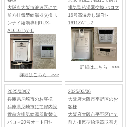
大阪府大阪市浪速区にて
排気型給湯器交換 パロマ
前方排気型給湯器交換 リ
16号高温差し湯FH-
ンナイ給湯専用RUX-
1611ZATL-2
A1616T(A)-E
詳細はこちら >>>
詳細はこちら >>>
2025/03/07
2025/03/06
兵庫県尼崎市のお客様
大阪府大阪市平野区のお
兵庫県尼崎市にて扉内設
客様
置前方排気給湯器取替え
大阪府大阪市平野区にて
パロマ20号オートFH-
前方排気型給湯器取替え