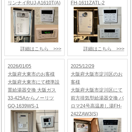
リンナイRUJ-A1610T(A)
FH-1611ZATL-2
詳細はこちら >>>
詳細はこちら >>>
2026/01/05
2025/12/29
大阪府大東市のお客様
大阪府大阪市淀川区のお
大阪府大東市にて標準設
客様
置給湯器交換 大阪ガス
大阪府大阪市淀川区にて
33-425Aからノーリツ
前方排気型給湯器交換 パ
GQ-1639WS-1
ロマ24号高温差し湯FH-
242ZAW3(S)