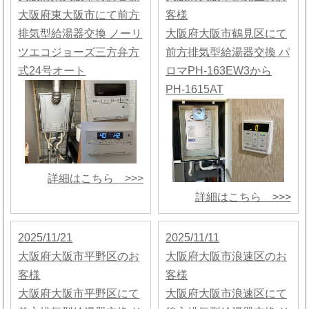
大阪府東大阪市にて前方
客様
排気型給湯器交換 ノーリ
大阪府大阪市鶴見区にて
ツエコジョーズ三方弁方
前方排気型給湯器交換 パ
式24号オート
ロマPH-163EW3から
PH-1615AT
詳細はこちら >>>
詳細はこちら >>>
2025/11/21
2025/11/11
大阪府大阪市平野区のお
大阪府大阪市浪速区のお
客様
客様
大阪府大阪市平野区にて
大阪府大阪市浪速区にて