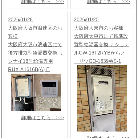
詳細はこちら >>>
詳細はこちら >>>
2026/01/28
2026/01/20
大阪府大阪市浪速区のお
大阪府大東市のお客様
客様
大阪府大東市にて標準設
大阪府大阪市浪速区にて
置型給湯器交換 ナショナ
後方排気型給湯器交換 リ
ルGW-16T2RYBからノ
ンナイ16号給湯専用
ーリツGQ-1639WS-1
RUX-A1616B(A)-E
詳細はこちら >>>