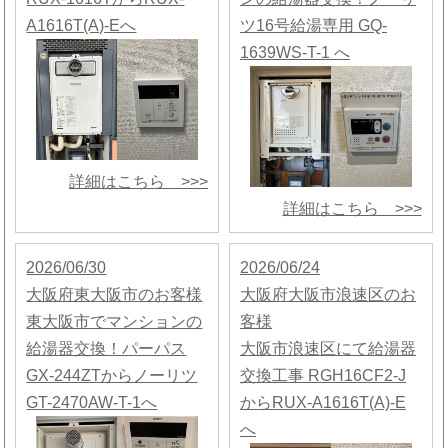
A1616T(A)-Eへ
ツ16号給湯専用 GQ-
1639WS-T-1 へ
詳細はこちら >>>
詳細はこちら >>>
2026/06/30
2026/06/24
大阪府東大阪市のお客様
大阪府大阪市浪速区のお
東大阪市でマンションの
客様
給湯器交換！パーパス
大阪市浪速区にて給湯器
GX-244ZTからノーリツ
交換工事 RGH16CF2-J
GT-2470AW-T-1へ
からRUX-A1616T(A)-E
へ