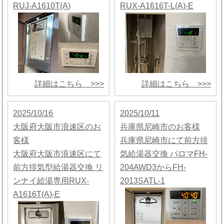
RUJ-A1610T(A)
RUX-A1616T-L(A)-E
詳細はこちら >>>
詳細はこちら >>>
2025/10/16
2025/10/11
大阪府大阪市浪速区のお
兵庫県尼崎市のお客様
客様
兵庫県尼崎市にて前方排
大阪府大阪市浪速区にて
気給湯器交換 パロマFH-
前方排気型給湯器交換 リ
204AWD3からFH-
ンナイ給湯専用RUX-
2013SATL-1
A1616T(A)-E