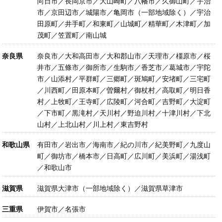
向日市／長岡京市／大山崎町／八幡市／久御山町／宇治
市／京田辺市／城陽市／亀岡市（一部地域除く）／宇治
田原町／井手町／和東町／山城町／精華町／木津町／加
茂町／笠置町／南山城
奈良県
奈良市／大和高田市／大和郡山市／天理市／橿原市／桜
井市／五條市／御所市／生駒市／香芝市／葛城市／宇陀
市／山添村／平群町／三郷町／斑鳩町／安堵町／三宅町
／川西町／田原本町／曽爾村／御杖村／高取町／明日香
村／上牧町／王寺町／広陵町／河合町／吉野町／大淀町
／下市町／黒滝村／天川村／野迫川村／十津川村／下北
山村／上北山村／川上村／東吉野村
和歌山県
有田市／岩出市／海南市／紀の川市／紀美野町／九度山
町／御坊市／橋本市／日高町／広川町／美浜町／湯浅町
／和歌山市
滋賀県
滋賀県大津市（一部地域除く）／滋賀県草津市
三重県
伊賀市／名張市