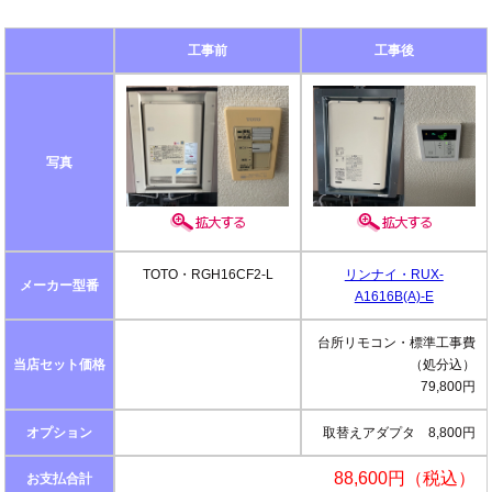
工事前
工事後
写真
TOTO・RGH16CF2-L
リンナイ・RUX-
メーカー型番
A1616B(A)-E
台所リモコン・標準工事費
当店セット価格
（処分込）
79,800円
オプション
取替えアダプタ 8,800円
88,600円（税込）
お支払合計