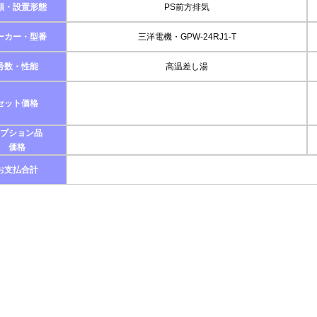
類・設置形態
PS前方排気
ーカー・型番
三洋電機・GPW-24RJ1-T
号数・性能
高温差し湯
セット価格
プション品
価格
お支払合計