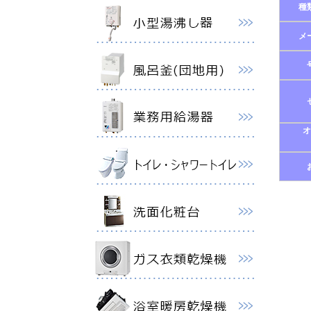
種
メ
オ