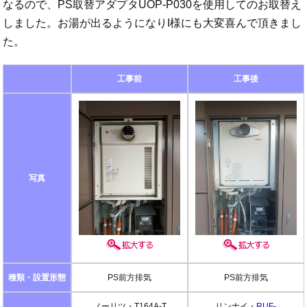
なるので、PS取替アダプタUOP-P030を使用してのお取替え
しました。お湯が出るようになりI様にも大変喜んで頂きまし
た。
工事前
工事後
写真
種類・設置形態
PS前方排気
PS前方排気
ノーリツ・T164A-T
リンナイ・
RUF-