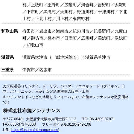
村／上牧町／王寺町／広陵町／河合町／吉野町／大淀町
／下市町／黒滝村／天川村／野迫川村／十津川村／下北
山村／上北山村／川上村／東吉野村
和歌山県
有田市／岩出市／海南市／紀の川市／紀美野町／九度山
町／御坊市／橋本市／日高町／広川町／美浜町／湯浅町
／和歌山市
滋賀県
滋賀県大津市（一部地域除く）／滋賀県草津市
三重県
伊賀市／名張市
ガス給湯器（リンナイ、ノーリツ、パロマ）・エコキュート（ダイキン、日
立、パナソニック、三菱）など給湯機器の販売・工事
キッチンやトイレなどの水廻りリフォームまで、布施メンテナンスが激安価格
で！
株式会社布施メンテナンス
〒577-0848 大阪府東大阪市岸田堂西2-11-2
TEL.06-4309-8787
FAX.050-3737-0063
フリーダイヤル.0120-249-108
URL
https://fusemaintenance.com/