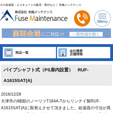
ガス給湯器・エコキュートの販売・取付なら｜ 布施メンテナンス
会社概要
商品一覧
店舗情報
パイプシャフト式（PS扉内設置） RUF-
A1615SAT(A)
2016/12/28
大津市のI様邸のノーリツT164A-Tからリンナイ製RUF-
A1615SAT(A)に取替えさせて頂きました。給湯器の寸法が異