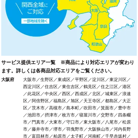
サービス提供エリア一覧 ※商品により対応エリアが変わり
ます。詳しくは各商品対応エリアをご覧ください。
大阪府
大阪市／生野区／東成区／平野区／淀川区／東淀川区／
西淀川区／住吉区／東住吉区／鶴見区／住之江区／港区
／此花区／中央区／西区／西成区／北区／城東区／浪速
区／阿倍野区／福島区／旭区／天王寺区／都島区／大正
区／茨木市／高槻市／島本町／吹田市／箕面市／豊中市
／池田市／摂津市／枚方市／寝屋川市／交野市／四条畷
市／門真市／大東市／守口市／東大阪市／八尾市／松原
市／藤井寺市／堺市／羽曳野市／大阪狭山市／河内長野
市／富田林市／柏原市／太子町／河南町／千早赤坂村／