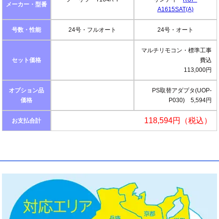
メーカー・型番
A1615SAT(A)
号数・性能
24号・フルオート
24号・オート
マルチリモコン・標準工事
セット価格
費込
113,000円
オプション品
PS取替アダプタ(UOP-
価格
P030) 5,594円
118,594円（税込）
お支払合計