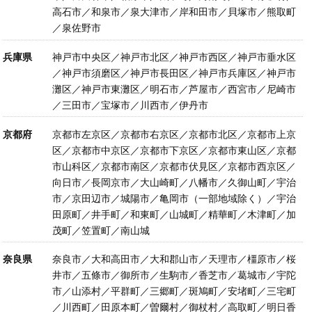
高石市／和泉市／泉大津市／岸和田市／貝塚市／熊取町
／泉佐野市
兵庫県
神戸市中央区／神戸市北区／神戸市西区／神戸市垂水区
／神戸市須磨区／神戸市長田区／神戸市兵庫区／神戸市
灘区／神戸市東灘区／明石市／芦屋市／西宮市／尼崎市
／三田市／宝塚市／川西市／伊丹市
京都府
京都市左京区／京都市右京区／京都市北区／京都市上京
区／京都市中京区／京都市下京区／京都市東山区／京都
市山科区／京都市南区／京都市伏見区／京都市西京区／
向日市／長岡京市／大山崎町／八幡市／久御山町／宇治
市／京田辺市／城陽市／亀岡市（一部地域除く）／宇治
田原町／井手町／和東町／山城町／精華町／木津町／加
茂町／笠置町／南山城
奈良県
奈良市／大和高田市／大和郡山市／天理市／橿原市／桜
井市／五條市／御所市／生駒市／香芝市／葛城市／宇陀
市／山添村／平群町／三郷町／斑鳩町／安堵町／三宅町
／川西町／田原本町／曽爾村／御杖村／高取町／明日香