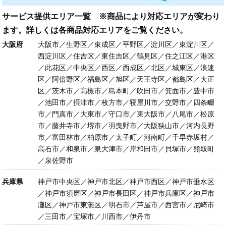
サービス提供エリア一覧 ※商品により対応エリアが変わり
ます。詳しくは各商品対応エリアをご覧ください。
大阪府
大阪市／生野区／東成区／平野区／淀川区／東淀川区／
西淀川区／住吉区／東住吉区／鶴見区／住之江区／港区
／此花区／中央区／西区／西成区／北区／城東区／浪速
区／阿倍野区／福島区／旭区／天王寺区／都島区／大正
区／茨木市／高槻市／島本町／吹田市／箕面市／豊中市
／池田市／摂津市／枚方市／寝屋川市／交野市／四条畷
市／門真市／大東市／守口市／東大阪市／八尾市／松原
市／藤井寺市／堺市／羽曳野市／大阪狭山市／河内長野
市／富田林市／柏原市／太子町／河南町／千早赤坂村／
高石市／和泉市／泉大津市／岸和田市／貝塚市／熊取町
／泉佐野市
兵庫県
神戸市中央区／神戸市北区／神戸市西区／神戸市垂水区
／神戸市須磨区／神戸市長田区／神戸市兵庫区／神戸市
灘区／神戸市東灘区／明石市／芦屋市／西宮市／尼崎市
／三田市／宝塚市／川西市／伊丹市