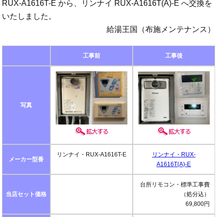
RUX-A1616T-E から、リンナイ RUX-A1616T(A)-E へ交換を
いたしました。
給湯王国（布施メンテナンス）
工事前
工事後
写真
リンナイ・RUX-A1616T-E
リンナイ・RUX-
メーカー型番
A1616T(A)-E
台所リモコン・標準工事費
当店セット価格
（処分込）
69,800円