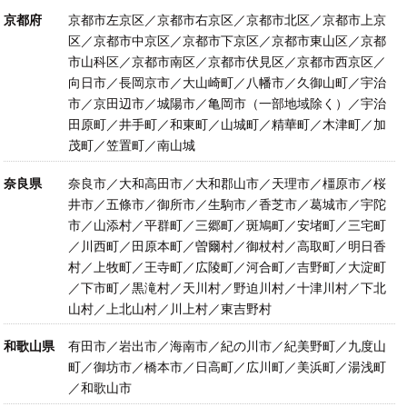
京都府
京都市左京区／京都市右京区／京都市北区／京都市上京
区／京都市中京区／京都市下京区／京都市東山区／京都
市山科区／京都市南区／京都市伏見区／京都市西京区／
向日市／長岡京市／大山崎町／八幡市／久御山町／宇治
市／京田辺市／城陽市／亀岡市（一部地域除く）／宇治
田原町／井手町／和東町／山城町／精華町／木津町／加
茂町／笠置町／南山城
奈良県
奈良市／大和高田市／大和郡山市／天理市／橿原市／桜
井市／五條市／御所市／生駒市／香芝市／葛城市／宇陀
市／山添村／平群町／三郷町／斑鳩町／安堵町／三宅町
／川西町／田原本町／曽爾村／御杖村／高取町／明日香
村／上牧町／王寺町／広陵町／河合町／吉野町／大淀町
／下市町／黒滝村／天川村／野迫川村／十津川村／下北
山村／上北山村／川上村／東吉野村
和歌山県
有田市／岩出市／海南市／紀の川市／紀美野町／九度山
町／御坊市／橋本市／日高町／広川町／美浜町／湯浅町
／和歌山市