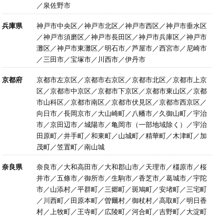
／泉佐野市
兵庫県
神戸市中央区／神戸市北区／神戸市西区／神戸市垂水区
／神戸市須磨区／神戸市長田区／神戸市兵庫区／神戸市
灘区／神戸市東灘区／明石市／芦屋市／西宮市／尼崎市
／三田市／宝塚市／川西市／伊丹市
京都府
京都市左京区／京都市右京区／京都市北区／京都市上京
区／京都市中京区／京都市下京区／京都市東山区／京都
市山科区／京都市南区／京都市伏見区／京都市西京区／
向日市／長岡京市／大山崎町／八幡市／久御山町／宇治
市／京田辺市／城陽市／亀岡市（一部地域除く）／宇治
田原町／井手町／和東町／山城町／精華町／木津町／加
茂町／笠置町／南山城
奈良県
奈良市／大和高田市／大和郡山市／天理市／橿原市／桜
井市／五條市／御所市／生駒市／香芝市／葛城市／宇陀
市／山添村／平群町／三郷町／斑鳩町／安堵町／三宅町
／川西町／田原本町／曽爾村／御杖村／高取町／明日香
村／上牧町／王寺町／広陵町／河合町／吉野町／大淀町