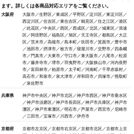
ます。詳しくは各商品対応エリアをご覧ください。
大阪府
大阪市／生野区／東成区／平野区／淀川区／東淀川区／
西淀川区／住吉区／東住吉区／鶴見区／住之江区／港区
／此花区／中央区／西区／西成区／北区／城東区／浪速
区／阿倍野区／福島区／旭区／天王寺区／都島区／大正
区／茨木市／高槻市／島本町／吹田市／箕面市／豊中市
／池田市／摂津市／枚方市／寝屋川市／交野市／四条畷
市／門真市／大東市／守口市／東大阪市／八尾市／松原
市／藤井寺市／堺市／羽曳野市／大阪狭山市／河内長野
市／富田林市／柏原市／太子町／河南町／千早赤坂村／
高石市／和泉市／泉大津市／岸和田市／貝塚市／熊取町
／泉佐野市
兵庫県
神戸市中央区／神戸市北区／神戸市西区／神戸市垂水区
／神戸市須磨区／神戸市長田区／神戸市兵庫区／神戸市
灘区／神戸市東灘区／明石市／芦屋市／西宮市／尼崎市
／三田市／宝塚市／川西市／伊丹市
京都府
京都市左京区／京都市右京区／京都市北区／京都市上京