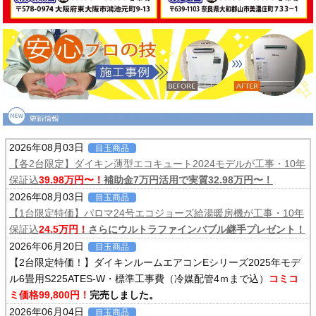
2026年08月03日
目玉商品
【各2台限定】ダイキン薄型エコキュート2024モデルが工事・10年
保証込
39.98万円〜！
補助金7万円活用で実質32.98万円〜！
2026年08月03日
目玉商品
【1台限定特価】パロマ24号エコジョーズ給湯暖房機が工事・10年
保証込
24.5万円！
さらにウルトラファインバブル継手プレゼント！
2026年06月20日
目玉商品
【2台限定特価！】ダイキンルームエアコンEシリーズ2025年モデ
ル6畳用S225ATES-W・標準工事費（冷媒配管4ｍまで込）
コミコ
ミ価格99,800円！
完売しました。
2026年06月04日
目玉商品