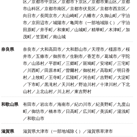
区／京都市中京区／京都市下京区／京都市東山区／京都
市山科区／京都市南区／京都市伏見区／京都市西京区／
向日市／長岡京市／大山崎町／八幡市／久御山町／宇治
市／京田辺市／城陽市／亀岡市（一部地域除く）／宇治
田原町／井手町／和東町／山城町／精華町／木津町／加
茂町／笠置町／南山城
奈良県
奈良市／大和高田市／大和郡山市／天理市／橿原市／桜
井市／五條市／御所市／生駒市／香芝市／葛城市／宇陀
市／山添村／平群町／三郷町／斑鳩町／安堵町／三宅町
／川西町／田原本町／曽爾村／御杖村／高取町／明日香
村／上牧町／王寺町／広陵町／河合町／吉野町／大淀町
／下市町／黒滝村／天川村／野迫川村／十津川村／下北
山村／上北山村／川上村／東吉野村
和歌山県
有田市／岩出市／海南市／紀の川市／紀美野町／九度山
町／御坊市／橋本市／日高町／広川町／美浜町／湯浅町
／和歌山市
滋賀県
滋賀県大津市（一部地域除く）／滋賀県草津市