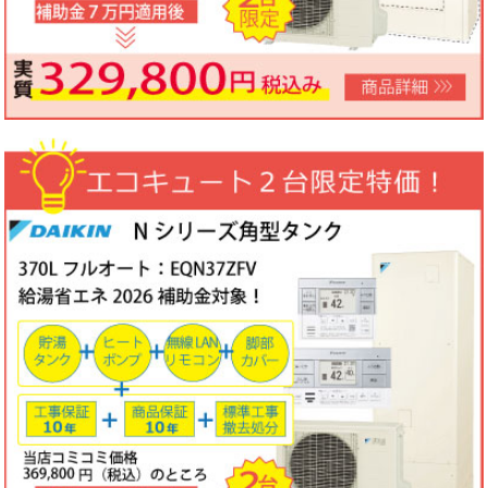
ノーリツビルトインコンロ「N3WV6M」工事費コミコミ特価！今
なら「ロティプレートS」プレゼント！
3台限定コミコミ価格
79,800円！
数量限定のため、なくなり次第終了となります。
2026年05月15日
目玉商品
パロマ屋外式エコジョーズふろ給湯器台数限定大特価！20号オート
FH-E2011SAWL(K)マルチリモコンセットMFC-250V・標準工事費
（処分込）10年商品・工事保証付
コミコミ価格136,800円～