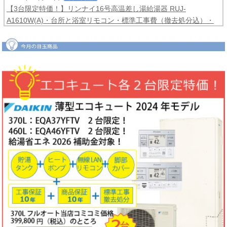
【3台限定特価！】リンナイ16号高温差し湯給湯器 RUJ-
A1610W(A)・台所と浴室リモコン・標準工事費（撤去処分込）・
メーカー保証3年間
コミコミ価格99,800円！
2026年06月04日
目玉商品
【2台限定特価！】ダイキンルームエアコンCXシリーズ2025年モ
デル6畳用S225ATCS-W・標準工事費（冷媒配管4ｍまで込）商品5
年保証付き
コミコミ価格128,000円！
2026年06月02日
キャンペーン
ノーリツでおトクに買替え！ノーリツ対象製品の購入・設置・アプ
リ接続で
現金最大35,000円
がもれなくもらえるキャッシュバックキ
ャンペーン2026第2弾。キャンペーン期間：2026年6月1日～12月
18日まで
2026年06月02日
目玉商品
【1台限定特価！】三菱ルームエアコン霧ヶ峰GVシリーズ10畳用
MSZ-GV2823-W・標準工事費（冷媒配管4ｍまで込）
コミコミ価格
99,800円！
完売しました
2026年05月22日
お知らせ
ノーリツ・リンナイ・パロマ製品の値上げに伴う価格改定について
2026年05月18日
目玉商品