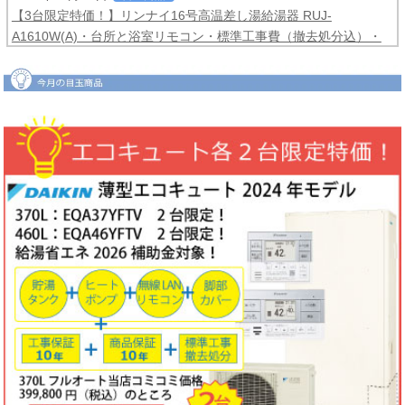
【3台限定特価！】リンナイ16号高温差し湯給湯器 RUJ-
A1610W(A)・台所と浴室リモコン・標準工事費（撤去処分込）・
メーカー保証3年間
コミコミ価格99,800円！
2026年06月04日
目玉商品
【2台限定特価！】ダイキンルームエアコンCXシリーズ2025年モ
デル6畳用S225ATCS-W・標準工事費（冷媒配管4ｍまで込）商品5
年保証付き
コミコミ価格128,000円！
2026年06月02日
キャンペーン
ノーリツでおトクに買替え！ノーリツ対象製品の購入・設置・アプ
リ接続で
現金最大35,000円
がもれなくもらえるキャッシュバックキ
ャンペーン2026第2弾。キャンペーン期間：2026年6月1日～12月
18日まで
2026年06月02日
目玉商品
【1台限定特価！】三菱ルームエアコン霧ヶ峰GVシリーズ10畳用
MSZ-GV2823-W・標準工事費（冷媒配管4ｍまで込）
コミコミ価格
99,800円！
完売しました
2026年05月22日
お知らせ
ノーリツ・リンナイ・パロマ製品の値上げに伴う価格改定について
2026年05月18日
目玉商品