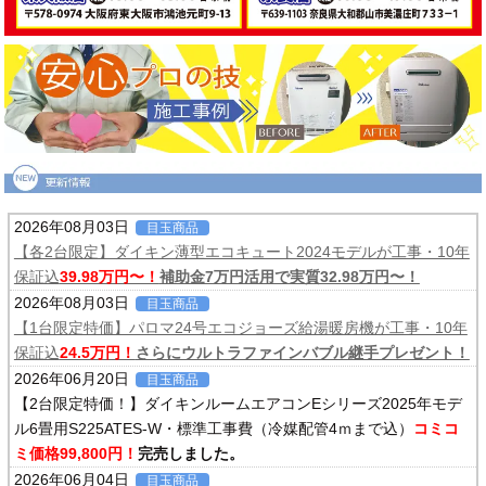
2026年08月03日
目玉商品
【各2台限定】ダイキン薄型エコキュート2024モデルが工事・10年
保証込
39.98万円〜！
補助金7万円活用で実質32.98万円〜！
2026年08月03日
目玉商品
【1台限定特価】パロマ24号エコジョーズ給湯暖房機が工事・10年
保証込
24.5万円！
さらにウルトラファインバブル継手プレゼント！
2026年06月20日
目玉商品
【2台限定特価！】ダイキンルームエアコンEシリーズ2025年モデ
ル6畳用S225ATES-W・標準工事費（冷媒配管4ｍまで込）
コミコ
ミ価格99,800円！
完売しました。
2026年06月04日
目玉商品