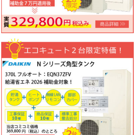
ノーリツビルトインコンロ「N3WV6M」工事費コミコミ特価！今
なら「ロティプレートS」プレゼント！
3台限定コミコミ価格
79,800円！
数量限定のため、なくなり次第終了となります。
2026年05月15日
目玉商品
パロマ屋外式エコジョーズふろ給湯器台数限定大特価！20号オート
FH-E2011SAWL(K)マルチリモコンセットMFC-250V・標準工事費
（処分込）10年商品・工事保証付
コミコミ価格136,800円～