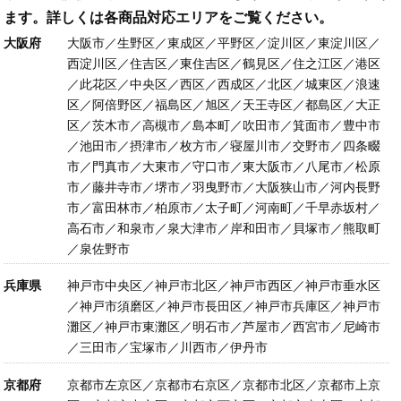
ます。詳しくは各商品対応エリアをご覧ください。
大阪府
大阪市／生野区／東成区／平野区／淀川区／東淀川区／
西淀川区／住吉区／東住吉区／鶴見区／住之江区／港区
／此花区／中央区／西区／西成区／北区／城東区／浪速
区／阿倍野区／福島区／旭区／天王寺区／都島区／大正
区／茨木市／高槻市／島本町／吹田市／箕面市／豊中市
／池田市／摂津市／枚方市／寝屋川市／交野市／四条畷
市／門真市／大東市／守口市／東大阪市／八尾市／松原
市／藤井寺市／堺市／羽曳野市／大阪狭山市／河内長野
市／富田林市／柏原市／太子町／河南町／千早赤坂村／
高石市／和泉市／泉大津市／岸和田市／貝塚市／熊取町
／泉佐野市
兵庫県
神戸市中央区／神戸市北区／神戸市西区／神戸市垂水区
／神戸市須磨区／神戸市長田区／神戸市兵庫区／神戸市
灘区／神戸市東灘区／明石市／芦屋市／西宮市／尼崎市
／三田市／宝塚市／川西市／伊丹市
京都府
京都市左京区／京都市右京区／京都市北区／京都市上京