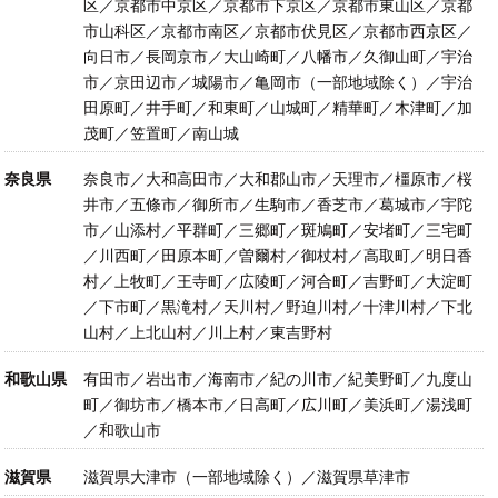
区／京都市中京区／京都市下京区／京都市東山区／京都
市山科区／京都市南区／京都市伏見区／京都市西京区／
向日市／長岡京市／大山崎町／八幡市／久御山町／宇治
市／京田辺市／城陽市／亀岡市（一部地域除く）／宇治
田原町／井手町／和東町／山城町／精華町／木津町／加
茂町／笠置町／南山城
奈良県
奈良市／大和高田市／大和郡山市／天理市／橿原市／桜
井市／五條市／御所市／生駒市／香芝市／葛城市／宇陀
市／山添村／平群町／三郷町／斑鳩町／安堵町／三宅町
／川西町／田原本町／曽爾村／御杖村／高取町／明日香
村／上牧町／王寺町／広陵町／河合町／吉野町／大淀町
／下市町／黒滝村／天川村／野迫川村／十津川村／下北
山村／上北山村／川上村／東吉野村
和歌山県
有田市／岩出市／海南市／紀の川市／紀美野町／九度山
町／御坊市／橋本市／日高町／広川町／美浜町／湯浅町
／和歌山市
滋賀県
滋賀県大津市（一部地域除く）／滋賀県草津市