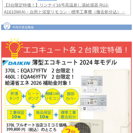
【3台限定特価！】リンナイ16号高温差し湯給湯器 RUJ-
A1610W(A)・台所と浴室リモコン・標準工事費（撤去処分込）・
メーカー保証3年間
コミコミ価格99,800円！
2026年06月04日
目玉商品
【2台限定特価！】ダイキンルームエアコンCXシリーズ2025年モ
デル6畳用S225ATCS-W・標準工事費（冷媒配管4ｍまで込）商品5
年保証付き
コミコミ価格128,000円！
2026年06月02日
キャンペーン
ノーリツでおトクに買替え！ノーリツ対象製品の購入・設置・アプ
リ接続で
現金最大35,000円
がもれなくもらえるキャッシュバックキ
ャンペーン2026第2弾。キャンペーン期間：2026年6月1日～12月
18日まで
2026年06月02日
目玉商品
【1台限定特価！】三菱ルームエアコン霧ヶ峰GVシリーズ10畳用
MSZ-GV2823-W・標準工事費（冷媒配管4ｍまで込）
コミコミ価格
99,800円！
完売しました
2026年05月22日
お知らせ
ノーリツ・リンナイ・パロマ製品の値上げに伴う価格改定について
2026年05月18日
目玉商品