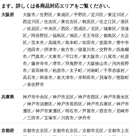
ます。詳しくは各商品対応エリアをご覧ください。
大阪府
大阪市／生野区／東成区／平野区／淀川区／東淀川区／
西淀川区／住吉区／東住吉区／鶴見区／住之江区／港区
／此花区／中央区／西区／西成区／北区／城東区／浪速
区／阿倍野区／福島区／旭区／天王寺区／都島区／大正
区／茨木市／高槻市／島本町／吹田市／箕面市／豊中市
／池田市／摂津市／枚方市／寝屋川市／交野市／四条畷
市／門真市／大東市／守口市／東大阪市／八尾市／松原
市／藤井寺市／堺市／羽曳野市／大阪狭山市／河内長野
市／富田林市／柏原市／太子町／河南町／千早赤坂村／
高石市／和泉市／泉大津市／岸和田市／貝塚市／熊取町
／泉佐野市
兵庫県
神戸市中央区／神戸市北区／神戸市西区／神戸市垂水区
／神戸市須磨区／神戸市長田区／神戸市兵庫区／神戸市
灘区／神戸市東灘区／明石市／芦屋市／西宮市／尼崎市
／三田市／宝塚市／川西市／伊丹市
京都府
京都市左京区／京都市右京区／京都市北区／京都市上京