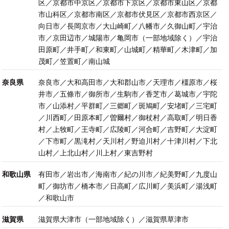
区／京都市中京区／京都市下京区／京都市東山区／京都
市山科区／京都市南区／京都市伏見区／京都市西京区／
向日市／長岡京市／大山崎町／八幡市／久御山町／宇治
市／京田辺市／城陽市／亀岡市（一部地域除く）／宇治
田原町／井手町／和東町／山城町／精華町／木津町／加
茂町／笠置町／南山城
奈良県
奈良市／大和高田市／大和郡山市／天理市／橿原市／桜
井市／五條市／御所市／生駒市／香芝市／葛城市／宇陀
市／山添村／平群町／三郷町／斑鳩町／安堵町／三宅町
／川西町／田原本町／曽爾村／御杖村／高取町／明日香
村／上牧町／王寺町／広陵町／河合町／吉野町／大淀町
／下市町／黒滝村／天川村／野迫川村／十津川村／下北
山村／上北山村／川上村／東吉野村
和歌山県
有田市／岩出市／海南市／紀の川市／紀美野町／九度山
町／御坊市／橋本市／日高町／広川町／美浜町／湯浅町
／和歌山市
滋賀県
滋賀県大津市（一部地域除く）／滋賀県草津市