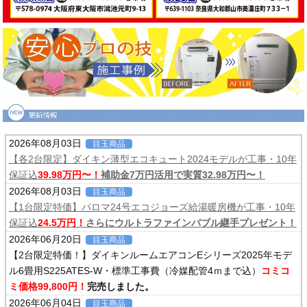
2026年08月03日
目玉商品
【各2台限定】ダイキン薄型エコキュート2024モデルが工事・10年
保証込
39.98万円〜！
補助金7万円活用で実質32.98万円〜！
2026年08月03日
目玉商品
【1台限定特価】パロマ24号エコジョーズ給湯暖房機が工事・10年
保証込
24.5万円！
さらにウルトラファインバブル継手プレゼント！
2026年06月20日
目玉商品
【2台限定特価！】ダイキンルームエアコンEシリーズ2025年モデ
ル6畳用S225ATES-W・標準工事費（冷媒配管4ｍまで込）
コミコ
ミ価格99,800円！
完売しました。
2026年06月04日
目玉商品