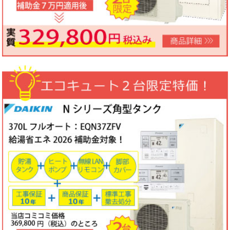
ノーリツビルトインコンロ「N3WV6M」工事費コミコミ特価！今
なら「ロティプレートS」プレゼント！
3台限定コミコミ価格
79,800円！
数量限定のため、なくなり次第終了となります。
2026年05月15日
目玉商品
パロマ屋外式エコジョーズふろ給湯器台数限定大特価！20号オート
FH-E2011SAWL(K)マルチリモコンセットMFC-250V・標準工事費
（処分込）10年商品・工事保証付
コミコミ価格136,800円～