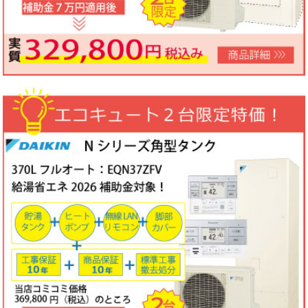
ノーリツビルトインコンロ「N3WV6M」工事費コミコミ特価！今
なら「ロティプレートS」プレゼント！
3台限定コミコミ価格
79,800円！
数量限定のため、なくなり次第終了となります。
2026年05月15日
目玉商品
パロマ屋外式エコジョーズふろ給湯器台数限定大特価！20号オート
FH-E2011SAWL(K)マルチリモコンセットMFC-250V・標準工事費
（処分込）10年商品・工事保証付
コミコミ価格136,800円～