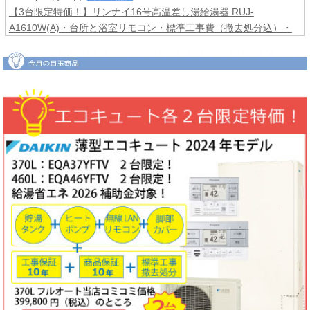
【3台限定特価！】リンナイ16号高温差し湯給湯器 RUJ-
A1610W(A)・台所と浴室リモコン・標準工事費（撤去処分込）・
メーカー保証3年間
コミコミ価格99,800円！
2026年06月04日
目玉商品
【2台限定特価！】ダイキンルームエアコンCXシリーズ2025年モ
デル6畳用S225ATCS-W・標準工事費（冷媒配管4ｍまで込）商品5
年保証付き
コミコミ価格128,000円！
2026年06月02日
キャンペーン
ノーリツでおトクに買替え！ノーリツ対象製品の購入・設置・アプ
リ接続で
現金最大35,000円
がもれなくもらえるキャッシュバックキ
ャンペーン2026第2弾。キャンペーン期間：2026年6月1日～12月
18日まで
2026年06月02日
目玉商品
【1台限定特価！】三菱ルームエアコン霧ヶ峰GVシリーズ10畳用
MSZ-GV2823-W・標準工事費（冷媒配管4ｍまで込）
コミコミ価格
99,800円！
完売しました
2026年05月22日
お知らせ
ノーリツ・リンナイ・パロマ製品の値上げに伴う価格改定について
2026年05月18日
目玉商品