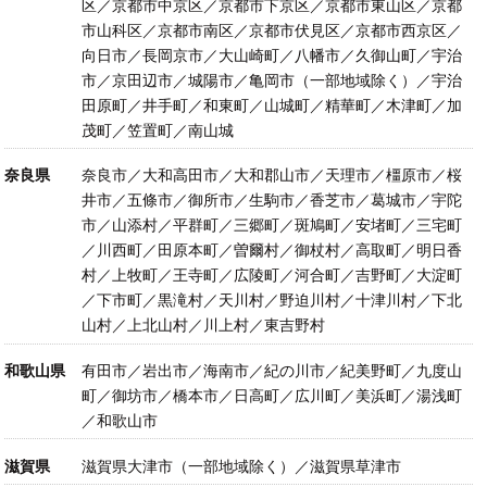
区／京都市中京区／京都市下京区／京都市東山区／京都
市山科区／京都市南区／京都市伏見区／京都市西京区／
向日市／長岡京市／大山崎町／八幡市／久御山町／宇治
市／京田辺市／城陽市／亀岡市（一部地域除く）／宇治
田原町／井手町／和東町／山城町／精華町／木津町／加
茂町／笠置町／南山城
奈良県
奈良市／大和高田市／大和郡山市／天理市／橿原市／桜
井市／五條市／御所市／生駒市／香芝市／葛城市／宇陀
市／山添村／平群町／三郷町／斑鳩町／安堵町／三宅町
／川西町／田原本町／曽爾村／御杖村／高取町／明日香
村／上牧町／王寺町／広陵町／河合町／吉野町／大淀町
／下市町／黒滝村／天川村／野迫川村／十津川村／下北
山村／上北山村／川上村／東吉野村
和歌山県
有田市／岩出市／海南市／紀の川市／紀美野町／九度山
町／御坊市／橋本市／日高町／広川町／美浜町／湯浅町
／和歌山市
滋賀県
滋賀県大津市（一部地域除く）／滋賀県草津市