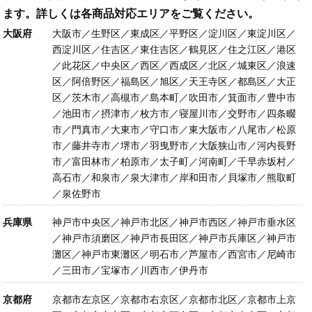
ます。詳しくは各商品対応エリアをご覧ください。
大阪府
大阪市／生野区／東成区／平野区／淀川区／東淀川区／
西淀川区／住吉区／東住吉区／鶴見区／住之江区／港区
／此花区／中央区／西区／西成区／北区／城東区／浪速
区／阿倍野区／福島区／旭区／天王寺区／都島区／大正
区／茨木市／高槻市／島本町／吹田市／箕面市／豊中市
／池田市／摂津市／枚方市／寝屋川市／交野市／四条畷
市／門真市／大東市／守口市／東大阪市／八尾市／松原
市／藤井寺市／堺市／羽曳野市／大阪狭山市／河内長野
市／富田林市／柏原市／太子町／河南町／千早赤坂村／
高石市／和泉市／泉大津市／岸和田市／貝塚市／熊取町
／泉佐野市
兵庫県
神戸市中央区／神戸市北区／神戸市西区／神戸市垂水区
／神戸市須磨区／神戸市長田区／神戸市兵庫区／神戸市
灘区／神戸市東灘区／明石市／芦屋市／西宮市／尼崎市
／三田市／宝塚市／川西市／伊丹市
京都府
京都市左京区／京都市右京区／京都市北区／京都市上京