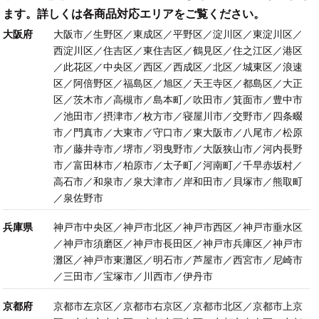
ます。詳しくは各商品対応エリアをご覧ください。
大阪府
大阪市／生野区／東成区／平野区／淀川区／東淀川区／
西淀川区／住吉区／東住吉区／鶴見区／住之江区／港区
／此花区／中央区／西区／西成区／北区／城東区／浪速
区／阿倍野区／福島区／旭区／天王寺区／都島区／大正
区／茨木市／高槻市／島本町／吹田市／箕面市／豊中市
／池田市／摂津市／枚方市／寝屋川市／交野市／四条畷
市／門真市／大東市／守口市／東大阪市／八尾市／松原
市／藤井寺市／堺市／羽曳野市／大阪狭山市／河内長野
市／富田林市／柏原市／太子町／河南町／千早赤坂村／
高石市／和泉市／泉大津市／岸和田市／貝塚市／熊取町
／泉佐野市
兵庫県
神戸市中央区／神戸市北区／神戸市西区／神戸市垂水区
／神戸市須磨区／神戸市長田区／神戸市兵庫区／神戸市
灘区／神戸市東灘区／明石市／芦屋市／西宮市／尼崎市
／三田市／宝塚市／川西市／伊丹市
京都府
京都市左京区／京都市右京区／京都市北区／京都市上京