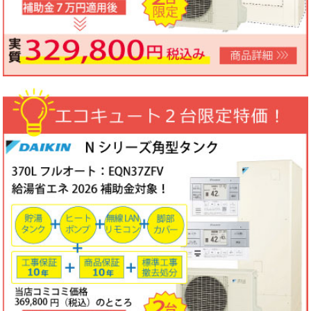
ノーリツビルトインコンロ「N3WV6M」工事費コミコミ特価！今
なら「ロティプレートS」プレゼント！
3台限定コミコミ価格
79,800円！
数量限定のため、なくなり次第終了となります。
2026年05月15日
目玉商品
パロマ屋外式エコジョーズふろ給湯器台数限定大特価！20号オート
FH-E2011SAWL(K)マルチリモコンセットMFC-250V・標準工事費
（処分込）10年商品・工事保証付
コミコミ価格136,800円～