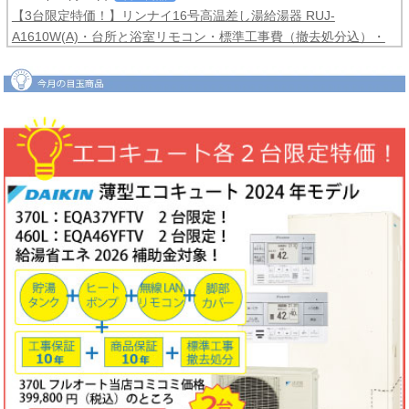
【3台限定特価！】リンナイ16号高温差し湯給湯器 RUJ-
A1610W(A)・台所と浴室リモコン・標準工事費（撤去処分込）・
メーカー保証3年間
コミコミ価格99,800円！
2026年06月04日
目玉商品
【2台限定特価！】ダイキンルームエアコンCXシリーズ2025年モ
デル6畳用S225ATCS-W・標準工事費（冷媒配管4ｍまで込）商品5
年保証付き
コミコミ価格128,000円！
2026年06月02日
キャンペーン
ノーリツでおトクに買替え！ノーリツ対象製品の購入・設置・アプ
リ接続で
現金最大35,000円
がもれなくもらえるキャッシュバックキ
ャンペーン2026第2弾。キャンペーン期間：2026年6月1日～12月
18日まで
2026年06月02日
目玉商品
【1台限定特価！】三菱ルームエアコン霧ヶ峰GVシリーズ10畳用
MSZ-GV2823-W・標準工事費（冷媒配管4ｍまで込）
コミコミ価格
99,800円！
完売しました
2026年05月22日
お知らせ
ノーリツ・リンナイ・パロマ製品の値上げに伴う価格改定について
2026年05月18日
目玉商品