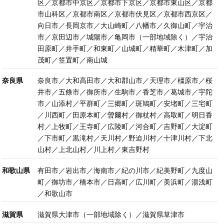
区／京都市中京区／京都市下京区／京都市東山区／京都
市山科区／京都市南区／京都市伏見区／京都市西京区／
向日市／長岡京市／大山崎町／八幡市／久御山町／宇治
市／京田辺市／城陽市／亀岡市（一部地域除く）／宇治
田原町／井手町／和東町／山城町／精華町／木津町／加
茂町／笠置町／南山城
奈良県
奈良市／大和高田市／大和郡山市／天理市／橿原市／桜
井市／五條市／御所市／生駒市／香芝市／葛城市／宇陀
市／山添村／平群町／三郷町／斑鳩町／安堵町／三宅町
／川西町／田原本町／曽爾村／御杖村／高取町／明日香
村／上牧町／王寺町／広陵町／河合町／吉野町／大淀町
／下市町／黒滝村／天川村／野迫川村／十津川村／下北
山村／上北山村／川上村／東吉野村
和歌山県
有田市／岩出市／海南市／紀の川市／紀美野町／九度山
町／御坊市／橋本市／日高町／広川町／美浜町／湯浅町
／和歌山市
滋賀県
滋賀県大津市（一部地域除く）／滋賀県草津市