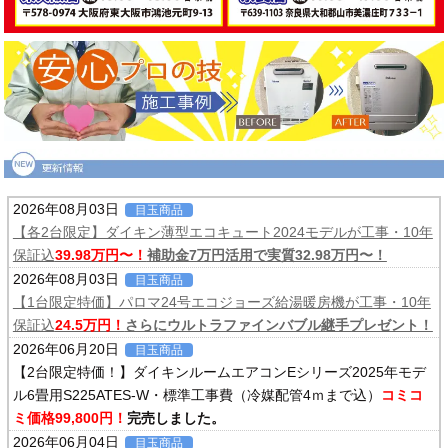
2026年08月03日
目玉商品
【各2台限定】ダイキン薄型エコキュート2024モデルが工事・10年
保証込
39.98万円〜！
補助金7万円活用で実質32.98万円〜！
2026年08月03日
目玉商品
【1台限定特価】パロマ24号エコジョーズ給湯暖房機が工事・10年
保証込
24.5万円！
さらにウルトラファインバブル継手プレゼント！
2026年06月20日
目玉商品
【2台限定特価！】ダイキンルームエアコンEシリーズ2025年モデ
ル6畳用S225ATES-W・標準工事費（冷媒配管4ｍまで込）
コミコ
ミ価格99,800円！
完売しました。
2026年06月04日
目玉商品