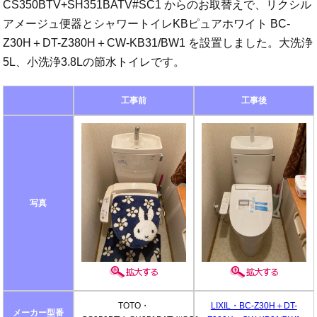
CS350BTV+SH351BATV#SC1 からのお取替えで、リクシル
アメージュ便器とシャワートイレKBピュアホワイト BC-
Z30H＋DT-Z380H＋CW-KB31/BW1 を設置しました。大洗浄
5L、小洗浄3.8Lの節水トイレです。
工事前
工事後
写真
TOTO・
LIXIL・BC-Z30H＋DT-
メーカー型番