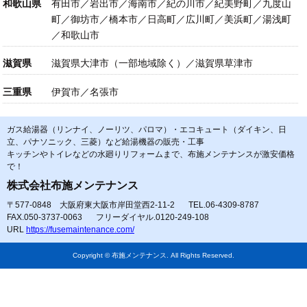
和歌山県
有田市／岩出市／海南市／紀の川市／紀美野町／九度山
町／御坊市／橋本市／日高町／広川町／美浜町／湯浅町
／和歌山市
滋賀県
滋賀県大津市（一部地域除く）／滋賀県草津市
三重県
伊賀市／名張市
ガス給湯器（リンナイ、ノーリツ、パロマ）・エコキュート（ダイキン、日
立、パナソニック、三菱）など給湯機器の販売・工事
キッチンやトイレなどの水廻りリフォームまで、布施メンテナンスが激安価格
で！
株式会社布施メンテナンス
〒577-0848 大阪府東大阪市岸田堂西2-11-2
TEL.06-4309-8787
FAX.050-3737-0063
フリーダイヤル.0120-249-108
URL
https://fusemaintenance.com/
Copyright © 布施メンテナンス. All Rights Reserved.