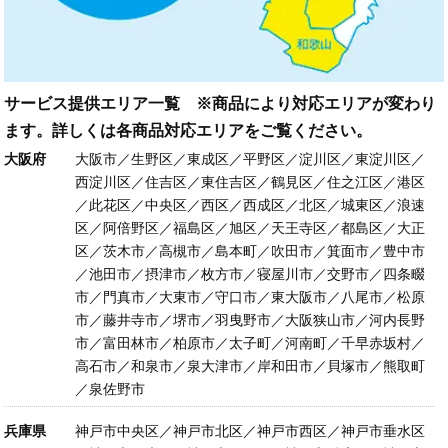
サービス提供エリア一覧 ※商品により対応エリアが変わり
ます。詳しくは各商品対応エリアをご覧ください。
大阪府
大阪市／生野区／東成区／平野区／淀川区／東淀川区／
西淀川区／住吉区／東住吉区／鶴見区／住之江区／港区
／此花区／中央区／西区／西成区／北区／城東区／浪速
区／阿倍野区／福島区／旭区／天王寺区／都島区／大正
区／茨木市／高槻市／島本町／吹田市／箕面市／豊中市
／池田市／摂津市／枚方市／寝屋川市／交野市／四条畷
市／門真市／大東市／守口市／東大阪市／八尾市／松原
市／藤井寺市／堺市／羽曳野市／大阪狭山市／河内長野
市／富田林市／柏原市／太子町／河南町／千早赤坂村／
高石市／和泉市／泉大津市／岸和田市／貝塚市／熊取町
／泉佐野市
兵庫県
神戸市中央区／神戸市北区／神戸市西区／神戸市垂水区