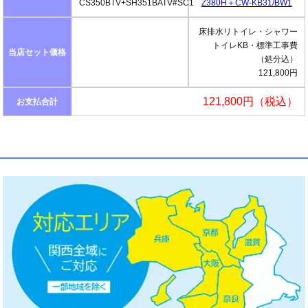
CS350BTV+SH351BATV#SC1
Z380H＋CW-KB31/BW1
床排水リトイレ・シャワー
トイレKB・標準工事費
当店セット価格
（処分込）
121,800円
121,800円（税込）
お支払合計