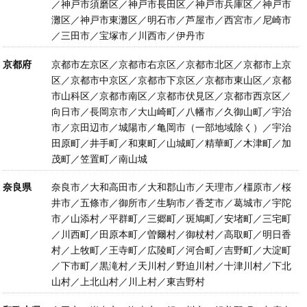
／神戸市須磨区／神戸市長田区／神戸市兵庫区／神戸市
灘区／神戸市東灘区／明石市／芦屋市／西宮市／尼崎市
／三田市／宝塚市／川西市／伊丹市
京都府
京都市左京区／京都市右京区／京都市北区／京都市上京
区／京都市中京区／京都市下京区／京都市東山区／京都
市山科区／京都市南区／京都市伏見区／京都市西京区／
向日市／長岡京市／大山崎町／八幡市／久御山町／宇治
市／京田辺市／城陽市／亀岡市（一部地域除く）／宇治
田原町／井手町／和東町／山城町／精華町／木津町／加
茂町／笠置町／南山城
奈良県
奈良市／大和高田市／大和郡山市／天理市／橿原市／桜
井市／五條市／御所市／生駒市／香芝市／葛城市／宇陀
市／山添村／平群町／三郷町／斑鳩町／安堵町／三宅町
／川西町／田原本町／曽爾村／御杖村／高取町／明日香
村／上牧町／王寺町／広陵町／河合町／吉野町／大淀町
／下市町／黒滝村／天川村／野迫川村／十津川村／下北
山村／上北山村／川上村／東吉野村