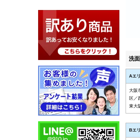
洗面
Aエ
大阪
区／
東大
Bエ