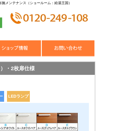
布施メンテナンス（ショールーム：給湯王国）
ED）・2枚扉仕様
ー
LEDランプ