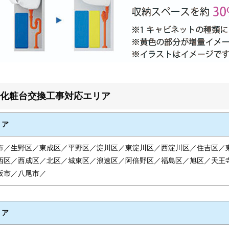
化粧台交換工事対応エリア
リア
市／生野区／東成区／平野区／淀川区／東淀川区／西淀川区／住吉区／
西区／西成区／北区／城東区／浪速区／阿倍野区／福島区／旭区／天王
阪市／八尾市／
リア