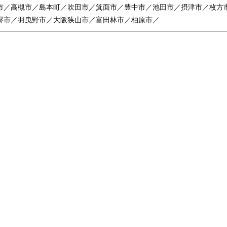
市／高槻市／島本町／吹田市／箕面市／豊中市／池田市／摂津市／枚方
堺市／羽曳野市／大阪狭山市／富田林市／柏原市／