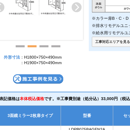
※カラー扉B・C・D・
※排水リモデルユニット
※給水用リモデルユニッ
工事対応エリアを見
外形寸法
：H1800×750×490mm
：H1900×750×490mm
表記価格は
本体税込価格
です。※工事費別途（処分込）33,000円（税
3面鏡ミラー2枚扉タイプ
型番
セ
LDPB075BAGEN2A