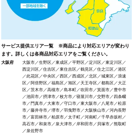
サービス提供エリア一覧 ※商品により対応エリアが変わり
ます。詳しくは各商品対応エリアをご覧ください。
大阪府
大阪市／生野区／東成区／平野区／淀川区／東淀川区／
西淀川区／住吉区／東住吉区／鶴見区／住之江区／港区
／此花区／中央区／西区／西成区／北区／城東区／浪速
区／阿倍野区／福島区／旭区／天王寺区／都島区／大正
区／茨木市／高槻市／島本町／吹田市／箕面市／豊中市
／池田市／摂津市／枚方市／寝屋川市／交野市／四条畷
市／門真市／大東市／守口市／東大阪市／八尾市／松原
市／藤井寺市／堺市／羽曳野市／大阪狭山市／河内長野
市／富田林市／柏原市／太子町／河南町／千早赤坂村／
高石市／和泉市／泉大津市／岸和田市／貝塚市／熊取町
／泉佐野市