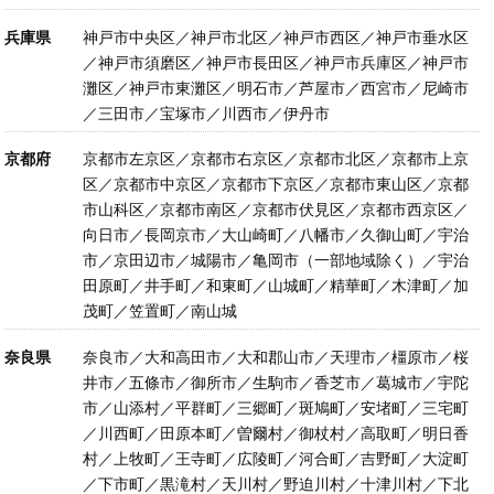
兵庫県
神戸市中央区／神戸市北区／神戸市西区／神戸市垂水区
／神戸市須磨区／神戸市長田区／神戸市兵庫区／神戸市
灘区／神戸市東灘区／明石市／芦屋市／西宮市／尼崎市
／三田市／宝塚市／川西市／伊丹市
京都府
京都市左京区／京都市右京区／京都市北区／京都市上京
区／京都市中京区／京都市下京区／京都市東山区／京都
市山科区／京都市南区／京都市伏見区／京都市西京区／
向日市／長岡京市／大山崎町／八幡市／久御山町／宇治
市／京田辺市／城陽市／亀岡市（一部地域除く）／宇治
田原町／井手町／和東町／山城町／精華町／木津町／加
茂町／笠置町／南山城
奈良県
奈良市／大和高田市／大和郡山市／天理市／橿原市／桜
井市／五條市／御所市／生駒市／香芝市／葛城市／宇陀
市／山添村／平群町／三郷町／斑鳩町／安堵町／三宅町
／川西町／田原本町／曽爾村／御杖村／高取町／明日香
村／上牧町／王寺町／広陵町／河合町／吉野町／大淀町
／下市町／黒滝村／天川村／野迫川村／十津川村／下北