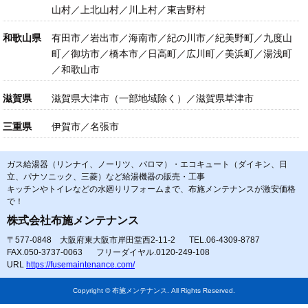
山村／上北山村／川上村／東吉野村
和歌山県
有田市／岩出市／海南市／紀の川市／紀美野町／九度山
町／御坊市／橋本市／日高町／広川町／美浜町／湯浅町
／和歌山市
滋賀県
滋賀県大津市（一部地域除く）／滋賀県草津市
三重県
伊賀市／名張市
ガス給湯器（リンナイ、ノーリツ、パロマ）・エコキュート（ダイキン、日
立、パナソニック、三菱）など給湯機器の販売・工事
キッチンやトイレなどの水廻りリフォームまで、布施メンテナンスが激安価格
で！
株式会社布施メンテナンス
〒577-0848 大阪府東大阪市岸田堂西2-11-2
TEL.06-4309-8787
FAX.050-3737-0063
フリーダイヤル.0120-249-108
URL
https://fusemaintenance.com/
Copyright © 布施メンテナンス. All Rights Reserved.