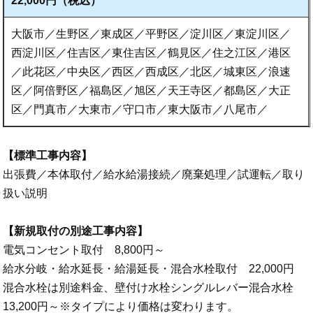
22,000円（税込）
大阪市／生野区／東成区／平野区／淀川区／東淀川区／
西淀川区／住吉区／東住吉区／鶴見区／住之江区／港区
／此花区／中央区／西区／西成区／北区／城東区／浪速
区／阿倍野区／福島区／旭区／天王寺区／都島区／大正
区／門真市／大東市／守口市／東大阪市／八尾市／
【標準工事内容】
出張費／本体取付／給水給湯接続／廃棄処理／試運転／取り
扱い説明
【新規取付の別途工事内容】
電気コンセント取付 8,800円～
給水分岐・給水延長・給湯延長・混合水栓取付 22,000円
混合水栓は別途料金、壁付け水栓シングルレバー混合水栓
13,200円～※タイプにより価格は変わります。