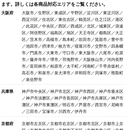
ます。詳しくは各商品対応エリアをご覧ください。
大阪府
大阪市／生野区／東成区／平野区／淀川区／東淀川区／
西淀川区／住吉区／東住吉区／鶴見区／住之江区／港区
／此花区／中央区／西区／西成区／北区／城東区／浪速
区／阿倍野区／福島区／旭区／天王寺区／都島区／大正
区／茨木市／高槻市／島本町／吹田市／箕面市／豊中市
／池田市／摂津市／枚方市／寝屋川市／交野市／四条畷
市／門真市／大東市／守口市／東大阪市／八尾市／松原
市／藤井寺市／堺市／羽曳野市／大阪狭山市／河内長野
市／富田林市／柏原市／太子町／河南町／千早赤坂村／
高石市／和泉市／泉大津市／岸和田市／貝塚市／熊取町
／泉佐野市
兵庫県
神戸市中央区／神戸市北区／神戸市西区／神戸市垂水区
／神戸市須磨区／神戸市長田区／神戸市兵庫区／神戸市
灘区／神戸市東灘区／明石市／芦屋市／西宮市／尼崎市
／三田市／宝塚市／川西市／伊丹市
京都府
京都市左京区／京都市右京区／京都市北区／京都市上京