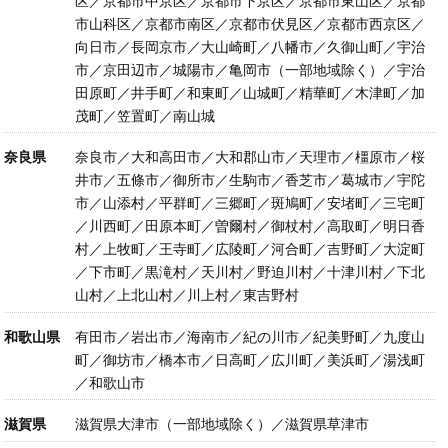
区／京都市中京区／京都市下京区／京都市東山区／京都
市山科区／京都市南区／京都市伏見区／京都市西京区／
向日市／長岡京市／大山崎町／八幡市／久御山町／宇治
市／京田辺市／城陽市／亀岡市（一部地域除く）／宇治
田原町／井手町／和東町／山城町／精華町／木津町／加
茂町／笠置町／南山城
奈良県
奈良市／大和高田市／大和郡山市／天理市／橿原市／桜
井市／五條市／御所市／生駒市／香芝市／葛城市／宇陀
市／山添村／平群町／三郷町／斑鳩町／安堵町／三宅町
／川西町／田原本町／曽爾村／御杖村／高取町／明日香
村／上牧町／王寺町／広陵町／河合町／吉野町／大淀町
／下市町／黒滝村／天川村／野迫川村／十津川村／下北
山村／上北山村／川上村／東吉野村
和歌山県
有田市／岩出市／海南市／紀の川市／紀美野町／九度山
町／御坊市／橋本市／日高町／広川町／美浜町／湯浅町
／和歌山市
滋賀県
滋賀県大津市（一部地域除く）／滋賀県草津市