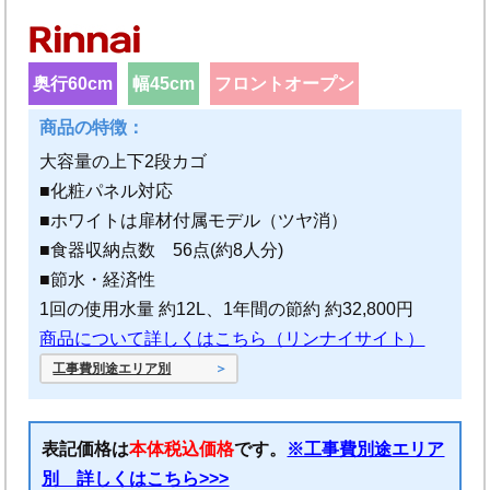
奥行60cm
幅45cm
フロントオープン
大容量の上下2段カゴ
■化粧パネル対応
■ホワイトは扉材付属モデル（ツヤ消）
■食器収納点数 56点(約8人分)
■節水・経済性
1回の使用水量 約12L、1年間の節約 約32,800円
商品について詳しくはこちら（リンナイサイト）
工事費別途エリア別
表記価格は
本体税込価格
です。
※工事費別途エリア
別 詳しくはこちら>>>