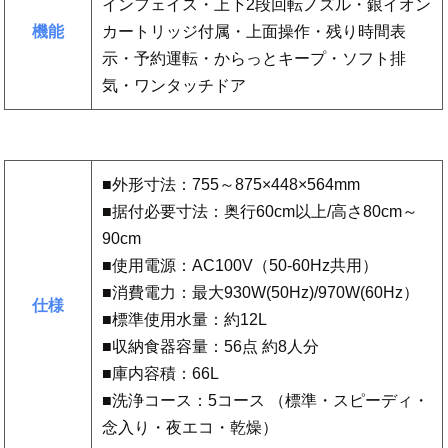
インフェイス・上下2段回転ノズル・銀イオン
機能
カートリッジ付属・上面操作・残り時間表
示・予約運転・からっとキープ・ソフト排
気・ワンタッチドア
■外形寸法：755～875×448×564mm
■据付必要寸法：奥行60cm以上/高さ80cm～
90cm
■使用電源：AC100V（50-60Hz共用）
■消費電力：最大930W(50Hz)/970W(60Hz）
仕様
■標準使用水量：約12L
■収納食器容量：56点 約8人分
■庫内容積：66L
■洗浄コース：5コース （標準・スピーディ・
念入り・夜エコ・乾燥）