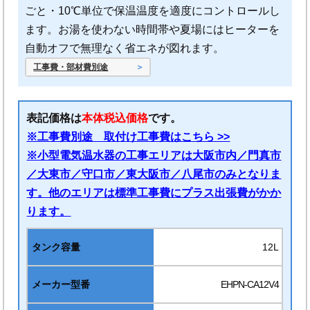
ごと・10℃単位で保温温度を適度にコントロールし
ます。お湯を使わない時間帯や夏場にはヒーターを
自動オフで無理なく省エネが図れます。
工事費・部材費別途
表記価格は
本体税込価格
です。
※工事費別途 取付け工事費はこちら >>
※小型電気温水器の工事エリアは大阪市内／門真市
／大東市／守口市／東大阪市／八尾市のみとなりま
す。他のエリアは標準工事費にプラス出張費がかか
ります。
12L
EHPN-CA12V4