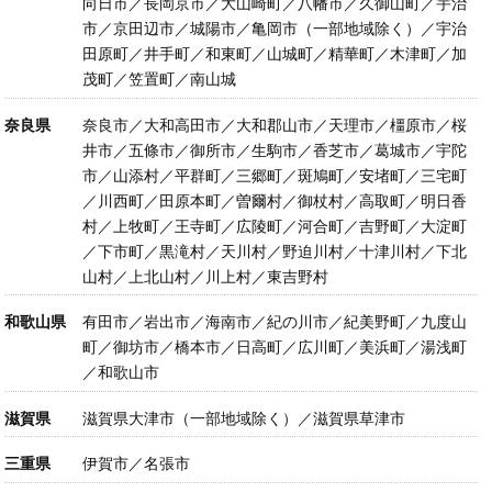
向日市／長岡京市／大山崎町／八幡市／久御山町／宇治
市／京田辺市／城陽市／亀岡市（一部地域除く）／宇治
田原町／井手町／和東町／山城町／精華町／木津町／加
茂町／笠置町／南山城
奈良県
奈良市／大和高田市／大和郡山市／天理市／橿原市／桜
井市／五條市／御所市／生駒市／香芝市／葛城市／宇陀
市／山添村／平群町／三郷町／斑鳩町／安堵町／三宅町
／川西町／田原本町／曽爾村／御杖村／高取町／明日香
村／上牧町／王寺町／広陵町／河合町／吉野町／大淀町
／下市町／黒滝村／天川村／野迫川村／十津川村／下北
山村／上北山村／川上村／東吉野村
和歌山県
有田市／岩出市／海南市／紀の川市／紀美野町／九度山
町／御坊市／橋本市／日高町／広川町／美浜町／湯浅町
／和歌山市
滋賀県
滋賀県大津市（一部地域除く）／滋賀県草津市
三重県
伊賀市／名張市