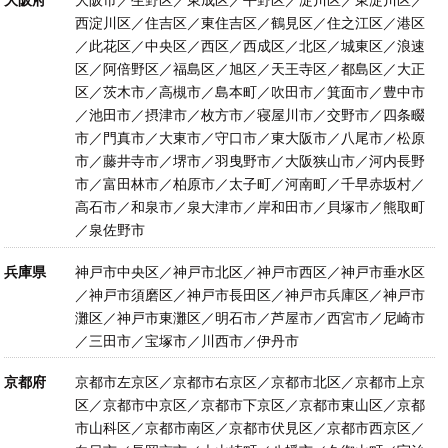
大阪府
大阪市／生野区／東成区／平野区／淀川区／東淀川区／
西淀川区／住吉区／東住吉区／鶴見区／住之江区／港区
／此花区／中央区／西区／西成区／北区／城東区／浪速
区／阿倍野区／福島区／旭区／天王寺区／都島区／大正
区／茨木市／高槻市／島本町／吹田市／箕面市／豊中市
／池田市／摂津市／枚方市／寝屋川市／交野市／四条畷
市／門真市／大東市／守口市／東大阪市／八尾市／松原
市／藤井寺市／堺市／羽曳野市／大阪狭山市／河内長野
市／富田林市／柏原市／太子町／河南町／千早赤坂村／
高石市／和泉市／泉大津市／岸和田市／貝塚市／熊取町
／泉佐野市
兵庫県
神戸市中央区／神戸市北区／神戸市西区／神戸市垂水区
／神戸市須磨区／神戸市長田区／神戸市兵庫区／神戸市
灘区／神戸市東灘区／明石市／芦屋市／西宮市／尼崎市
／三田市／宝塚市／川西市／伊丹市
京都府
京都市左京区／京都市右京区／京都市北区／京都市上京
区／京都市中京区／京都市下京区／京都市東山区／京都
市山科区／京都市南区／京都市伏見区／京都市西京区／