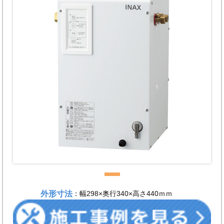
外形寸法
：幅298×奥行340×高さ440ｍｍ