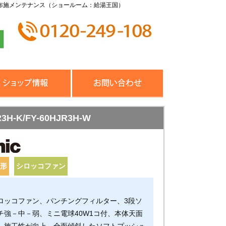
布施メンテナンス（ショールーム：給湯王国）
K/FY-60HJR3H-W
続形
シロッコファン
ロッコファン、パンチングフィルター、3段ソ
チ強－中－弱、ミニ電球40W1コ付、本体天面