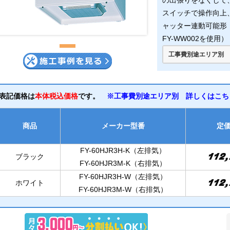
の出張りをなくして
スイッチで操作向上
ャッター連動可能形 （F
FY-WW002を使用）
工事費別途エリア別
表記価格は
本体税込価格
です。
※工事費別途エリア別 詳しくはこちら
商品
メーカー型番
定
FY-60HJR3H-K（左排気）
112
ブラック
FY-60HJR3M-K（右排気）
FY-60HJR3H-W（左排気）
112
ホワイト
FY-60HJR3M-W（右排気）