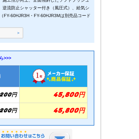
、施工性が向上、全面傾斜したソフトプッシュ
、逆流防止シャッター付き（風圧式）、給気シ
Y-60HJR3H・FY-60HJR3Mは別売品コード
>>>
価
45,800円
,200円
45,800円
,200円