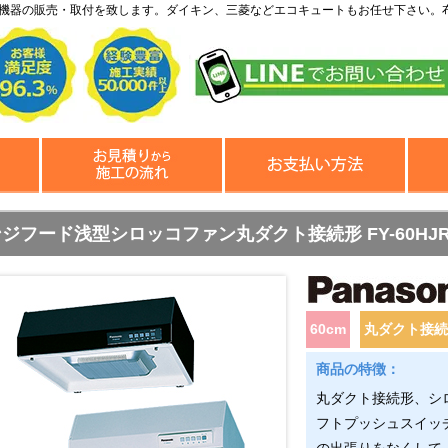
機器の販売・取付を致します。ダイキン、三菱などエコキュートもお任せ下さい。
ジフード浅型シロッコファン丸ダクト接続形 FY-60HJR3H-
60cm
丸ダクト接
丸ダクト接続形、シ
フトプッシュスイッ