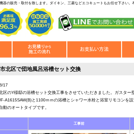
機器の販売・取付を致します。ダイキン、三菱などエコキュートもお任せ下さい。
市北区で団地風呂浴槽セット交換
8/17
北区のY様邸の浴槽セット交換工事をさせていただきました。ガスター壁貫
UF-A1615SAW(B)と1100ｍｍの浴槽とシャワー水栓と浴室リモコ
自動のオートタイプです。
工事前