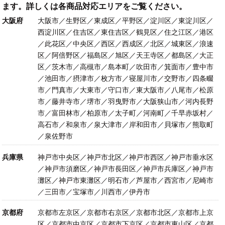
ます。詳しくは各商品対応エリアをご覧ください。
大阪府
大阪市／生野区／東成区／平野区／淀川区／東淀川区／
西淀川区／住吉区／東住吉区／鶴見区／住之江区／港区
／此花区／中央区／西区／西成区／北区／城東区／浪速
区／阿倍野区／福島区／旭区／天王寺区／都島区／大正
区／茨木市／高槻市／島本町／吹田市／箕面市／豊中市
／池田市／摂津市／枚方市／寝屋川市／交野市／四条畷
市／門真市／大東市／守口市／東大阪市／八尾市／松原
市／藤井寺市／堺市／羽曳野市／大阪狭山市／河内長野
市／富田林市／柏原市／太子町／河南町／千早赤坂村／
高石市／和泉市／泉大津市／岸和田市／貝塚市／熊取町
／泉佐野市
兵庫県
神戸市中央区／神戸市北区／神戸市西区／神戸市垂水区
／神戸市須磨区／神戸市長田区／神戸市兵庫区／神戸市
灘区／神戸市東灘区／明石市／芦屋市／西宮市／尼崎市
／三田市／宝塚市／川西市／伊丹市
京都府
京都市左京区／京都市右京区／京都市北区／京都市上京
区／京都市中京区／京都市下京区／京都市東山区／京都