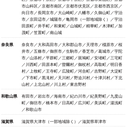
市山科区／京都市南区／京都市伏見区／京都市西京区／
向日市／長岡京市／大山崎町／八幡市／久御山町／宇治
市／京田辺市／城陽市／亀岡市（一部地域除く）／宇治
田原町／井手町／和東町／山城町／精華町／木津町／加
茂町／笠置町／南山城
奈良県
奈良市／大和高田市／大和郡山市／天理市／橿原市／桜
井市／五條市／御所市／生駒市／香芝市／葛城市／宇陀
市／山添村／平群町／三郷町／斑鳩町／安堵町／三宅町
／川西町／田原本町／曽爾村／御杖村／高取町／明日香
村／上牧町／王寺町／広陵町／河合町／吉野町／大淀町
／下市町／黒滝村／天川村／野迫川村／十津川村／下北
山村／上北山村／川上村／東吉野村
和歌山県
有田市／岩出市／海南市／紀の川市／紀美野町／九度山
町／御坊市／橋本市／日高町／広川町／美浜町／湯浅町
／和歌山市
滋賀県
滋賀県大津市（一部地域除く）／滋賀県草津市