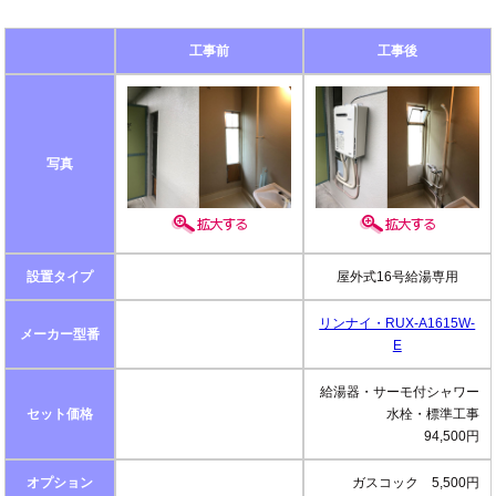
工事前
工事後
写真
設置タイプ
屋外式16号給湯専用
リンナイ・RUX-A1615W-
メーカー型番
E
給湯器・サーモ付シャワー
セット価格
水栓・標準工事
94,500円
オプション
ガスコック 5,500円