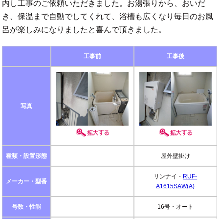
内し工事のご依頼いただきました。お湯張りから、おいだ
き、保温まで自動でしてくれて、浴槽も広くなり毎日のお風
呂が楽しみになりましたと喜んで頂きました。
工事前
工事後
写真
種類・設置形態
屋外壁掛け
リンナイ・
RUF-
メーカー・型番
A1615SAW(A)
号数・性能
16号・オート