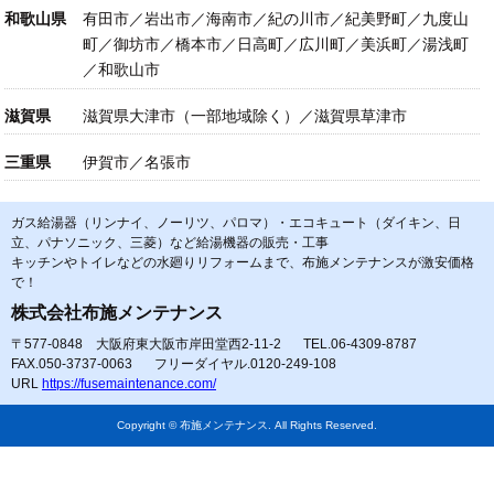
和歌山県
有田市／岩出市／海南市／紀の川市／紀美野町／九度山
町／御坊市／橋本市／日高町／広川町／美浜町／湯浅町
／和歌山市
滋賀県
滋賀県大津市（一部地域除く）／滋賀県草津市
三重県
伊賀市／名張市
ガス給湯器（リンナイ、ノーリツ、パロマ）・エコキュート（ダイキン、日
立、パナソニック、三菱）など給湯機器の販売・工事
キッチンやトイレなどの水廻りリフォームまで、布施メンテナンスが激安価格
で！
株式会社布施メンテナンス
〒577-0848 大阪府東大阪市岸田堂西2-11-2
TEL.06-4309-8787
FAX.050-3737-0063
フリーダイヤル.0120-249-108
URL
https://fusemaintenance.com/
Copyright © 布施メンテナンス. All Rights Reserved.