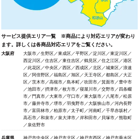
サービス提供エリア一覧 ※商品により対応エリアが変わり
ます。詳しくは各商品対応エリアをご覧ください。
大阪府
大阪市／生野区／東成区／平野区／淀川区／東淀川区／
西淀川区／住吉区／東住吉区／鶴見区／住之江区／港区
／此花区／中央区／西区／西成区／北区／城東区／浪速
区／阿倍野区／福島区／旭区／天王寺区／都島区／大正
区／茨木市／高槻市／島本町／吹田市／箕面市／豊中市
／池田市／摂津市／枚方市／寝屋川市／交野市／四条畷
市／門真市／大東市／守口市／東大阪市／八尾市／松原
市／藤井寺市／堺市／羽曳野市／大阪狭山市／河内長野
市／富田林市／柏原市／太子町／河南町／千早赤坂村／
高石市／和泉市／泉大津市／岸和田市／貝塚市／熊取町
／泉佐野市
兵庫県
神戸市中央区／神戸市北区／神戸市西区／神戸市垂水区