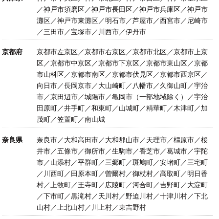
／神戸市須磨区／神戸市長田区／神戸市兵庫区／神戸市
灘区／神戸市東灘区／明石市／芦屋市／西宮市／尼崎市
／三田市／宝塚市／川西市／伊丹市
京都府
京都市左京区／京都市右京区／京都市北区／京都市上京
区／京都市中京区／京都市下京区／京都市東山区／京都
市山科区／京都市南区／京都市伏見区／京都市西京区／
向日市／長岡京市／大山崎町／八幡市／久御山町／宇治
市／京田辺市／城陽市／亀岡市（一部地域除く）／宇治
田原町／井手町／和東町／山城町／精華町／木津町／加
茂町／笠置町／南山城
奈良県
奈良市／大和高田市／大和郡山市／天理市／橿原市／桜
井市／五條市／御所市／生駒市／香芝市／葛城市／宇陀
市／山添村／平群町／三郷町／斑鳩町／安堵町／三宅町
／川西町／田原本町／曽爾村／御杖村／高取町／明日香
村／上牧町／王寺町／広陵町／河合町／吉野町／大淀町
／下市町／黒滝村／天川村／野迫川村／十津川村／下北
山村／上北山村／川上村／東吉野村