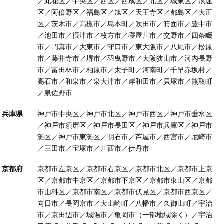
／此花区／中央区／西区／西成区／北区／城東区／浪速
区／阿倍野区／福島区／旭区／天王寺区／都島区／大正
区／茨木市／高槻市／島本町／吹田市／箕面市／豊中市
／池田市／摂津市／枚方市／寝屋川市／交野市／四条畷
市／門真市／大東市／守口市／東大阪市／八尾市／松原
市／藤井寺市／堺市／羽曳野市／大阪狭山市／河内長野
市／富田林市／柏原市／太子町／河南町／千早赤坂村／
高石市／和泉市／泉大津市／岸和田市／貝塚市／熊取町
／泉佐野市
兵庫県
神戸市中央区／神戸市北区／神戸市西区／神戸市垂水区
／神戸市須磨区／神戸市長田区／神戸市兵庫区／神戸市
灘区／神戸市東灘区／明石市／芦屋市／西宮市／尼崎市
／三田市／宝塚市／川西市／伊丹市
京都府
京都市左京区／京都市右京区／京都市北区／京都市上京
区／京都市中京区／京都市下京区／京都市東山区／京都
市山科区／京都市南区／京都市伏見区／京都市西京区／
向日市／長岡京市／大山崎町／八幡市／久御山町／宇治
市／京田辺市／城陽市／亀岡市（一部地域除く）／宇治