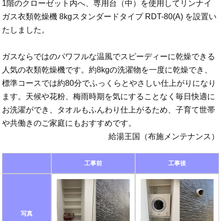
1階のクローゼット内へ、専用台（中）を使用してリンナイ
ガス衣類乾燥機 8kgスタンダードタイプ RDT-80(A) を設置い
たしました。
ガスならではのパワフルな温風でスピーディーに乾燥できる
人気の衣類乾燥機です。約8kgの洗濯物を一度に乾燥でき、
標準コースでは約80分でふっくらとやさしい仕上がりになり
ます。天候や花粉、梅雨時期を気にすることなく毎日快適に
お洗濯ができ、タオルもふんわり仕上がるため、子育て世帯
や共働きのご家庭にもおすすめです。
給湯王国（布施メンテナンス）
工事前
工事後
写真