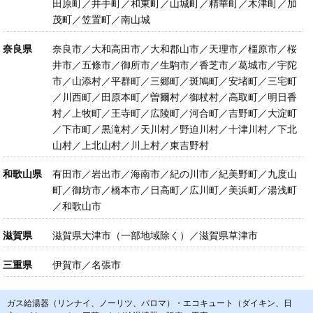
田原町／井手町／和東町／山城町／精華町／木津町／加
茂町／笠置町／南山城
奈良県
奈良市／大和高田市／大和郡山市／天理市／橿原市／桜
井市／五條市／御所市／生駒市／香芝市／葛城市／宇陀
市／山添村／平群町／三郷町／斑鳩町／安堵町／三宅町
／川西町／田原本町／曽爾村／御杖村／高取町／明日香
村／上牧町／王寺町／広陵町／河合町／吉野町／大淀町
／下市町／黒滝村／天川村／野迫川村／十津川村／下北
山村／上北山村／川上村／東吉野村
和歌山県
有田市／岩出市／海南市／紀の川市／紀美野町／九度山
町／御坊市／橋本市／日高町／広川町／美浜町／湯浅町
／和歌山市
滋賀県
滋賀県大津市（一部地域除く）／滋賀県草津市
三重県
伊賀市／名張市
ガス給湯器（リンナイ、ノーリツ、パロマ）・エコキュート（ダイキン、日