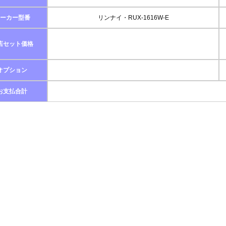
ーカー型番
リンナイ・RUX-1616W-E
店セット価格
オプション
お支払合計