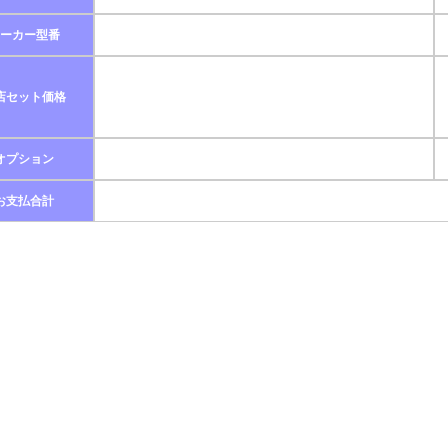
ーカー型番
店セット価格
オプション
お支払合計