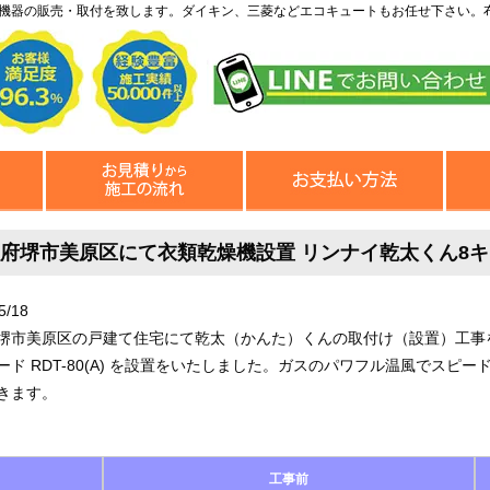
機器の販売・取付を致します。ダイキン、三菱などエコキュートもお任せ下さい。
府堺市美原区にて衣類乾燥機設置 リンナイ乾太くん8キロス
5/18
堺市美原区の戸建て住宅にて乾太（かんた）くんの取付け（設置）工事
ード RDT-80(A) を設置をいたしました。ガスのパワフル温風でスピー
きます。
工事前