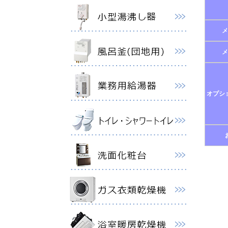
メ
メ
オプシ