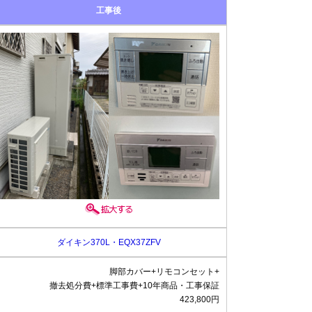
工事後
ダイキン370L・EQX37ZFV
脚部カバー+リモコンセット+
撤去処分費+標準工事費+10年商品・工事保証
423,800円