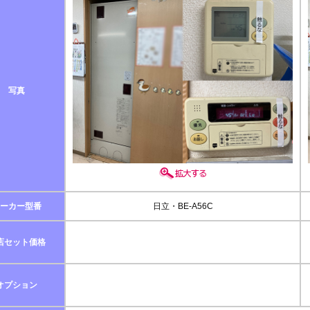
写真
ーカー型番
日立・BE-A56C
店セット価格
オプション