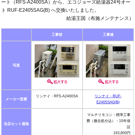
ート（RFS-A2400SA）から、エコジョーズ給湯器24号オー
ト RUF-E2405SAG(B) へ交換いたしました。
給湯王国（布施メンテナンス）
工事前
工事後
写真
リンナイ・RFS-A2400SA
リンナイ・RUF-
メーカー型番
E2405SAG(B)
マルチリモコン・標準工事
費（撤去処分込）・10年保
当店セット価格
証
183,800円