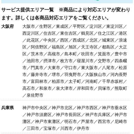
サービス提供エリア一覧 ※商品により対応エリアが変わり
ます。詳しくは各商品対応エリアをご覧ください。
大阪府
大阪市／生野区／東成区／平野区／淀川区／東淀川区／
西淀川区／住吉区／東住吉区／鶴見区／住之江区／港区
／此花区／中央区／西区／西成区／北区／城東区／浪速
区／阿倍野区／福島区／旭区／天王寺区／都島区／大正
区／茨木市／高槻市／島本町／吹田市／箕面市／豊中市
／池田市／摂津市／枚方市／寝屋川市／交野市／四条畷
市／門真市／大東市／守口市／東大阪市／八尾市／松原
市／藤井寺市／堺市／羽曳野市／大阪狭山市／河内長野
市／富田林市／柏原市／太子町／河南町／千早赤坂村／
高石市／和泉市／泉大津市／岸和田市／貝塚市／熊取町
／泉佐野市
兵庫県
神戸市中央区／神戸市北区／神戸市西区／神戸市垂水区
／神戸市須磨区／神戸市長田区／神戸市兵庫区／神戸市
灘区／神戸市東灘区／明石市／芦屋市／西宮市／尼崎市
／三田市／宝塚市／川西市／伊丹市