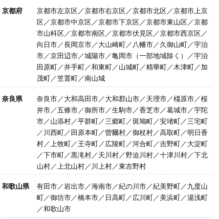
京都府
京都市左京区／京都市右京区／京都市北区／京都市上京
区／京都市中京区／京都市下京区／京都市東山区／京都
市山科区／京都市南区／京都市伏見区／京都市西京区／
向日市／長岡京市／大山崎町／八幡市／久御山町／宇治
市／京田辺市／城陽市／亀岡市（一部地域除く）／宇治
田原町／井手町／和東町／山城町／精華町／木津町／加
茂町／笠置町／南山城
奈良県
奈良市／大和高田市／大和郡山市／天理市／橿原市／桜
井市／五條市／御所市／生駒市／香芝市／葛城市／宇陀
市／山添村／平群町／三郷町／斑鳩町／安堵町／三宅町
／川西町／田原本町／曽爾村／御杖村／高取町／明日香
村／上牧町／王寺町／広陵町／河合町／吉野町／大淀町
／下市町／黒滝村／天川村／野迫川村／十津川村／下北
山村／上北山村／川上村／東吉野村
和歌山県
有田市／岩出市／海南市／紀の川市／紀美野町／九度山
町／御坊市／橋本市／日高町／広川町／美浜町／湯浅町
／和歌山市