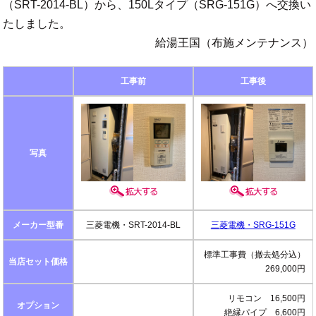
（SRT-2014-BL）から、150Lタイプ（SRG-151G）へ交換い
たしました。
給湯王国（布施メンテナンス）
工事前
工事後
写真
メーカー型番
三菱電機・SRT-2014-BL
三菱電機・SRG-151G
標準工事費（撤去処分込）
当店セット価格
269,000円
リモコン 16,500円
オプション
絶縁パイプ 6,600円