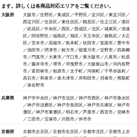
ます。詳しくは各商品対応エリアをご覧ください。
大阪府
大阪市／生野区／東成区／平野区／淀川区／東淀川区／
西淀川区／住吉区／東住吉区／鶴見区／住之江区／港区
／此花区／中央区／西区／西成区／北区／城東区／浪速
区／阿倍野区／福島区／旭区／天王寺区／都島区／大正
区／茨木市／高槻市／島本町／吹田市／箕面市／豊中市
／池田市／摂津市／枚方市／寝屋川市／交野市／四条畷
市／門真市／大東市／守口市／東大阪市／八尾市／松原
市／藤井寺市／堺市／羽曳野市／大阪狭山市／河内長野
市／富田林市／柏原市／太子町／河南町／千早赤坂村／
高石市／和泉市／泉大津市／岸和田市／貝塚市／熊取町
／泉佐野市
兵庫県
神戸市中央区／神戸市北区／神戸市西区／神戸市垂水区
／神戸市須磨区／神戸市長田区／神戸市兵庫区／神戸市
灘区／神戸市東灘区／明石市／芦屋市／西宮市／尼崎市
／三田市／宝塚市／川西市／伊丹市
京都府
京都市左京区／京都市右京区／京都市北区／京都市上京