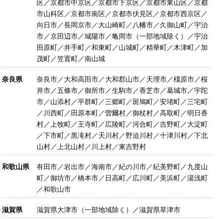
区／京都市中京区／京都市下京区／京都市東山区／京都
市山科区／京都市南区／京都市伏見区／京都市西京区／
向日市／長岡京市／大山崎町／八幡市／久御山町／宇治
市／京田辺市／城陽市／亀岡市（一部地域除く）／宇治
田原町／井手町／和東町／山城町／精華町／木津町／加
茂町／笠置町／南山城
奈良県
奈良市／大和高田市／大和郡山市／天理市／橿原市／桜
井市／五條市／御所市／生駒市／香芝市／葛城市／宇陀
市／山添村／平群町／三郷町／斑鳩町／安堵町／三宅町
／川西町／田原本町／曽爾村／御杖村／高取町／明日香
村／上牧町／王寺町／広陵町／河合町／吉野町／大淀町
／下市町／黒滝村／天川村／野迫川村／十津川村／下北
山村／上北山村／川上村／東吉野村
和歌山県
有田市／岩出市／海南市／紀の川市／紀美野町／九度山
町／御坊市／橋本市／日高町／広川町／美浜町／湯浅町
／和歌山市
滋賀県
滋賀県大津市（一部地域除く）／滋賀県草津市