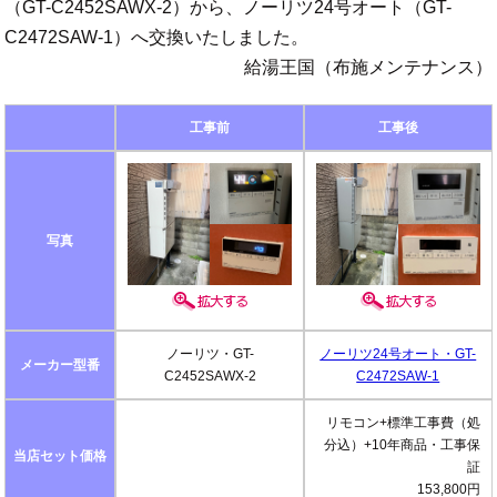
（GT-C2452SAWX-2）から、ノーリツ24号オート（GT-
C2472SAW-1）へ交換いたしました。
給湯王国（布施メンテナンス）
工事前
工事後
写真
ノーリツ・GT-
ノーリツ24号オート・GT-
メーカー型番
C2452SAWX-2
C2472SAW-1
リモコン+標準工事費（処
分込）+10年商品・工事保
当店セット価格
証
153,800円