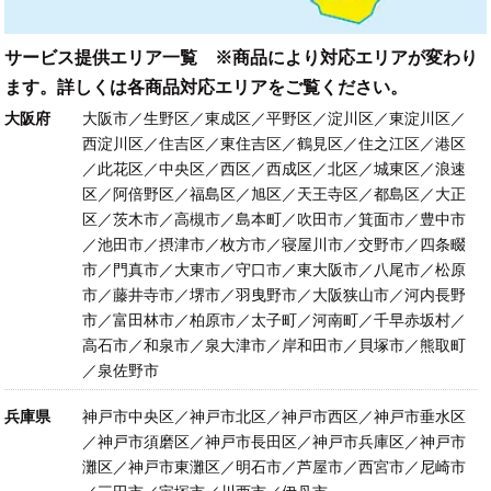
サービス提供エリア一覧 ※商品により対応エリアが変わり
ます。詳しくは各商品対応エリアをご覧ください。
大阪府
大阪市／生野区／東成区／平野区／淀川区／東淀川区／
西淀川区／住吉区／東住吉区／鶴見区／住之江区／港区
／此花区／中央区／西区／西成区／北区／城東区／浪速
区／阿倍野区／福島区／旭区／天王寺区／都島区／大正
区／茨木市／高槻市／島本町／吹田市／箕面市／豊中市
／池田市／摂津市／枚方市／寝屋川市／交野市／四条畷
市／門真市／大東市／守口市／東大阪市／八尾市／松原
市／藤井寺市／堺市／羽曳野市／大阪狭山市／河内長野
市／富田林市／柏原市／太子町／河南町／千早赤坂村／
高石市／和泉市／泉大津市／岸和田市／貝塚市／熊取町
／泉佐野市
兵庫県
神戸市中央区／神戸市北区／神戸市西区／神戸市垂水区
／神戸市須磨区／神戸市長田区／神戸市兵庫区／神戸市
灘区／神戸市東灘区／明石市／芦屋市／西宮市／尼崎市