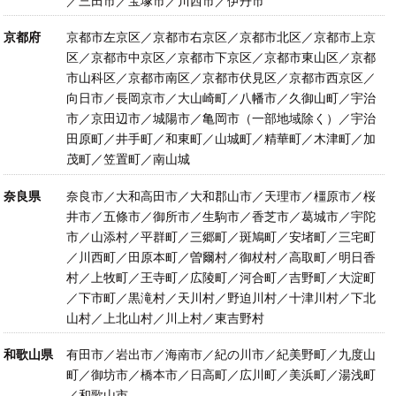
／三田市／宝塚市／川西市／伊丹市
京都府
京都市左京区／京都市右京区／京都市北区／京都市上京
区／京都市中京区／京都市下京区／京都市東山区／京都
市山科区／京都市南区／京都市伏見区／京都市西京区／
向日市／長岡京市／大山崎町／八幡市／久御山町／宇治
市／京田辺市／城陽市／亀岡市（一部地域除く）／宇治
田原町／井手町／和東町／山城町／精華町／木津町／加
茂町／笠置町／南山城
奈良県
奈良市／大和高田市／大和郡山市／天理市／橿原市／桜
井市／五條市／御所市／生駒市／香芝市／葛城市／宇陀
市／山添村／平群町／三郷町／斑鳩町／安堵町／三宅町
／川西町／田原本町／曽爾村／御杖村／高取町／明日香
村／上牧町／王寺町／広陵町／河合町／吉野町／大淀町
／下市町／黒滝村／天川村／野迫川村／十津川村／下北
山村／上北山村／川上村／東吉野村
和歌山県
有田市／岩出市／海南市／紀の川市／紀美野町／九度山
町／御坊市／橋本市／日高町／広川町／美浜町／湯浅町
／和歌山市