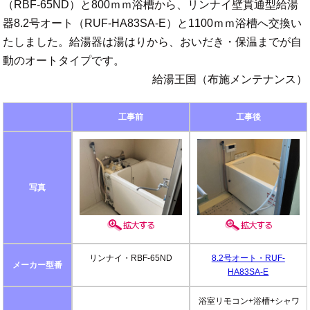
（RBF-65ND）と800ｍｍ浴槽から、リンナイ壁貫通型給湯
器8.2号オート（RUF-HA83SA-E）と1100ｍｍ浴槽へ交換い
たしました。給湯器は湯はりから、おいだき・保温までが自
動のオートタイプです。
給湯王国（布施メンテナンス）
工事前
工事後
写真
リンナイ・RBF-65ND
8.2号オート・RUF-
メーカー型番
HA83SA-E
浴室リモコン+浴槽+シャワ