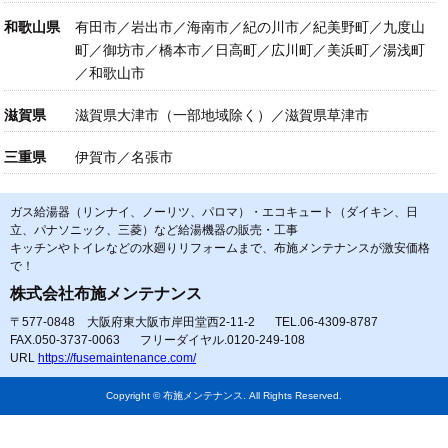
和歌山県
有田市／岩出市／海南市／紀の川市／紀美野町／九度山
町／御坊市／橋本市／日高町／広川町／美浜町／湯浅町
／和歌山市
滋賀県
滋賀県大津市（一部地域除く）／滋賀県草津市
三重県
伊賀市／名張市
ガス給湯器（リンナイ、ノーリツ、パロマ）・エコキュート（ダイキン、日
立、パナソニック、三菱）など給湯機器の販売・工事
キッチンやトイレなどの水廻りリフォームまで、布施メンテナンスが激安価格
で！
株式会社布施メンテナンス
〒577-0848 大阪府東大阪市岸田堂西2-11-2
TEL.06-4309-8787
FAX.050-3737-0063
フリーダイヤル.0120-249-108
URL
https://fusemaintenance.com/
Copyright © 布施メンテナンス. All Rights Reserved.