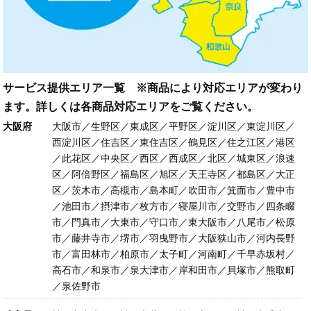
サービス提供エリア一覧 ※商品により対応エリアが変わり
ます。詳しくは各商品対応エリアをご覧ください。
大阪府
大阪市／生野区／東成区／平野区／淀川区／東淀川区／
西淀川区／住吉区／東住吉区／鶴見区／住之江区／港区
／此花区／中央区／西区／西成区／北区／城東区／浪速
区／阿倍野区／福島区／旭区／天王寺区／都島区／大正
区／茨木市／高槻市／島本町／吹田市／箕面市／豊中市
／池田市／摂津市／枚方市／寝屋川市／交野市／四条畷
市／門真市／大東市／守口市／東大阪市／八尾市／松原
市／藤井寺市／堺市／羽曳野市／大阪狭山市／河内長野
市／富田林市／柏原市／太子町／河南町／千早赤坂村／
高石市／和泉市／泉大津市／岸和田市／貝塚市／熊取町
／泉佐野市