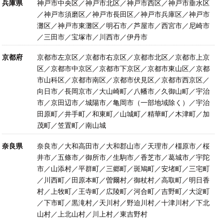
兵庫県
神戸市中央区／神戸市北区／神戸市西区／神戸市垂水区
／神戸市須磨区／神戸市長田区／神戸市兵庫区／神戸市
灘区／神戸市東灘区／明石市／芦屋市／西宮市／尼崎市
／三田市／宝塚市／川西市／伊丹市
京都府
京都市左京区／京都市右京区／京都市北区／京都市上京
区／京都市中京区／京都市下京区／京都市東山区／京都
市山科区／京都市南区／京都市伏見区／京都市西京区／
向日市／長岡京市／大山崎町／八幡市／久御山町／宇治
市／京田辺市／城陽市／亀岡市（一部地域除く）／宇治
田原町／井手町／和東町／山城町／精華町／木津町／加
茂町／笠置町／南山城
奈良県
奈良市／大和高田市／大和郡山市／天理市／橿原市／桜
井市／五條市／御所市／生駒市／香芝市／葛城市／宇陀
市／山添村／平群町／三郷町／斑鳩町／安堵町／三宅町
／川西町／田原本町／曽爾村／御杖村／高取町／明日香
村／上牧町／王寺町／広陵町／河合町／吉野町／大淀町
／下市町／黒滝村／天川村／野迫川村／十津川村／下北
山村／上北山村／川上村／東吉野村