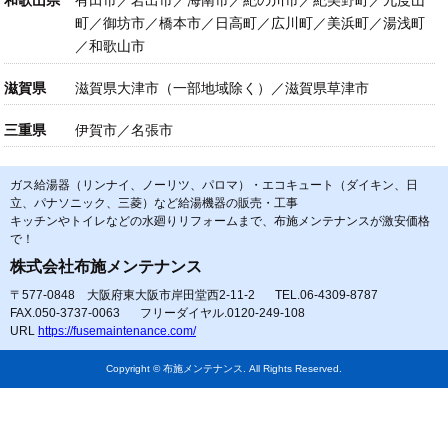
和歌山県
有田市／岩出市／海南市／紀の川市／紀美野町／九度山
町／御坊市／橋本市／日高町／広川町／美浜町／湯浅町
／和歌山市
滋賀県
滋賀県大津市（一部地域除く）／滋賀県草津市
三重県
伊賀市／名張市
ガス給湯器（リンナイ、ノーリツ、パロマ）・エコキュート（ダイキン、日
立、パナソニック、三菱）など給湯機器の販売・工事
キッチンやトイレなどの水廻りリフォームまで、布施メンテナンスが激安価格
で！
株式会社布施メンテナンス
〒577-0848 大阪府東大阪市岸田堂西2-11-2
TEL.06-4309-8787
FAX.050-3737-0063
フリーダイヤル.0120-249-108
URL
https://fusemaintenance.com/
Copyright © 布施メンテナンス. All Rights Reserved.