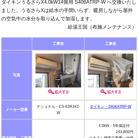
ダイキンうるさらX4.0kW14畳用 S406ATRP-W へ交換いたし
ました。うるさらXは給水の手間いらず、暖房しながら屋外
の空気中の水分を取り込んで加湿します。
給湯王国（布施メンテナンス）
工事前
工事後
写真
ナショナル・CS-63RJX2-
ダイキン・S406ATRP-W
メーカー型番
W
4.0kW・5年保証付
243,800円