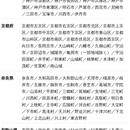
／神戸市須磨区／神戸市長田区／神戸市兵庫区／神戸市
灘区／神戸市東灘区／明石市／芦屋市／西宮市／尼崎市
／三田市／宝塚市／川西市／伊丹市
京都府
京都市左京区／京都市右京区／京都市北区／京都市上京
区／京都市中京区／京都市下京区／京都市東山区／京都
市山科区／京都市南区／京都市伏見区／京都市西京区／
向日市／長岡京市／大山崎町／八幡市／久御山町／宇治
市／京田辺市／城陽市／亀岡市（一部地域除く）／宇治
田原町／井手町／和東町／山城町／精華町／木津町／加
茂町／笠置町／南山城
奈良県
奈良市／大和高田市／大和郡山市／天理市／橿原市／桜
井市／五條市／御所市／生駒市／香芝市／葛城市／宇陀
市／山添村／平群町／三郷町／斑鳩町／安堵町／三宅町
／川西町／田原本町／曽爾村／御杖村／高取町／明日香
村／上牧町／王寺町／広陵町／河合町／吉野町／大淀町
／下市町／黒滝村／天川村／野迫川村／十津川村／下北
山村／上北山村／川上村／東吉野村