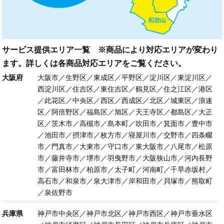
サービス提供エリア一覧 ※商品により対応エリアが変わり
ます。詳しくは各商品対応エリアをご覧ください。
大阪府
大阪市／生野区／東成区／平野区／淀川区／東淀川区／
西淀川区／住吉区／東住吉区／鶴見区／住之江区／港区
／此花区／中央区／西区／西成区／北区／城東区／浪速
区／阿倍野区／福島区／旭区／天王寺区／都島区／大正
区／茨木市／高槻市／島本町／吹田市／箕面市／豊中市
／池田市／摂津市／枚方市／寝屋川市／交野市／四条畷
市／門真市／大東市／守口市／東大阪市／八尾市／松原
市／藤井寺市／堺市／羽曳野市／大阪狭山市／河内長野
市／富田林市／柏原市／太子町／河南町／千早赤坂村／
高石市／和泉市／泉大津市／岸和田市／貝塚市／熊取町
／泉佐野市
兵庫県
神戸市中央区／神戸市北区／神戸市西区／神戸市垂水区