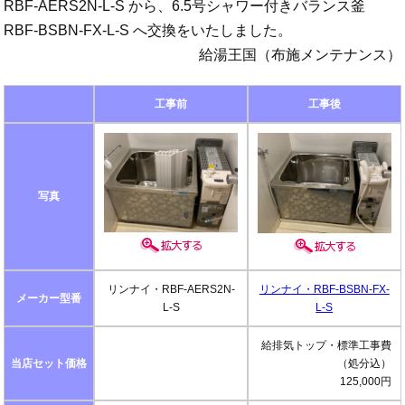
RBF-AERS2N-L-S から、6.5号シャワー付きバランス釜
RBF-BSBN-FX-L-S へ交換をいたしました。
給湯王国（布施メンテナンス）
工事前
工事後
写真
リンナイ・RBF-AERS2N-
リンナイ・RBF-BSBN-FX-
メーカー型番
L-S
L-S
給排気トップ・標準工事費
当店セット価格
（処分込）
125,000円