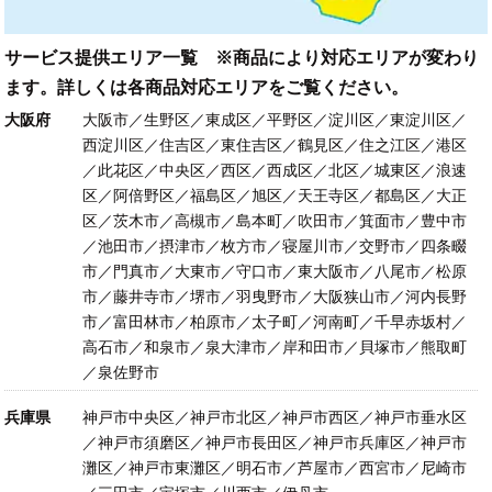
サービス提供エリア一覧 ※商品により対応エリアが変わり
ます。詳しくは各商品対応エリアをご覧ください。
大阪府
大阪市／生野区／東成区／平野区／淀川区／東淀川区／
西淀川区／住吉区／東住吉区／鶴見区／住之江区／港区
／此花区／中央区／西区／西成区／北区／城東区／浪速
区／阿倍野区／福島区／旭区／天王寺区／都島区／大正
区／茨木市／高槻市／島本町／吹田市／箕面市／豊中市
／池田市／摂津市／枚方市／寝屋川市／交野市／四条畷
市／門真市／大東市／守口市／東大阪市／八尾市／松原
市／藤井寺市／堺市／羽曳野市／大阪狭山市／河内長野
市／富田林市／柏原市／太子町／河南町／千早赤坂村／
高石市／和泉市／泉大津市／岸和田市／貝塚市／熊取町
／泉佐野市
兵庫県
神戸市中央区／神戸市北区／神戸市西区／神戸市垂水区
／神戸市須磨区／神戸市長田区／神戸市兵庫区／神戸市
灘区／神戸市東灘区／明石市／芦屋市／西宮市／尼崎市