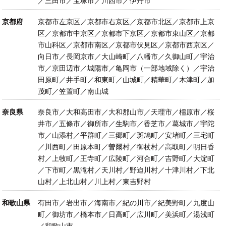
／三田市／宝塚市／川西市／伊丹市
京都府
京都市左京区／京都市右京区／京都市北区／京都市上京
区／京都市中京区／京都市下京区／京都市東山区／京都
市山科区／京都市南区／京都市伏見区／京都市西京区／
向日市／長岡京市／大山崎町／八幡市／久御山町／宇治
市／京田辺市／城陽市／亀岡市（一部地域除く）／宇治
田原町／井手町／和東町／山城町／精華町／木津町／加
茂町／笠置町／南山城
奈良県
奈良市／大和高田市／大和郡山市／天理市／橿原市／桜
井市／五條市／御所市／生駒市／香芝市／葛城市／宇陀
市／山添村／平群町／三郷町／斑鳩町／安堵町／三宅町
／川西町／田原本町／曽爾村／御杖村／高取町／明日香
村／上牧町／王寺町／広陵町／河合町／吉野町／大淀町
／下市町／黒滝村／天川村／野迫川村／十津川村／下北
山村／上北山村／川上村／東吉野村
和歌山県
有田市／岩出市／海南市／紀の川市／紀美野町／九度山
町／御坊市／橋本市／日高町／広川町／美浜町／湯浅町
／和歌山市