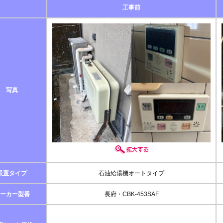
工事前
写真
設置タイプ
石油給湯機オートタイプ
ーカー型番
長府・CBK-453SAF