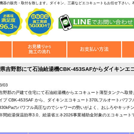
機器の販売・取付を致します。ダイキン、三菱などエコキュートもお任せ下さい。
県吉野郡にて石油給湯機CBK-453SAFからダイキンエコ
3/03
吉野郡の戸建て住宅にて石油給湯機からエコキュート薄型タンクへ取替
イプ CBK-453SAF から、ダイキンエコキュート370Lフルオートパワフ
330kPaのパワフル高圧なのでシャワーの勢いがよく、おふろやキッチ
年間給湯保温効率3.0、給湯省エネ2026事業補助金対象のエコキュート