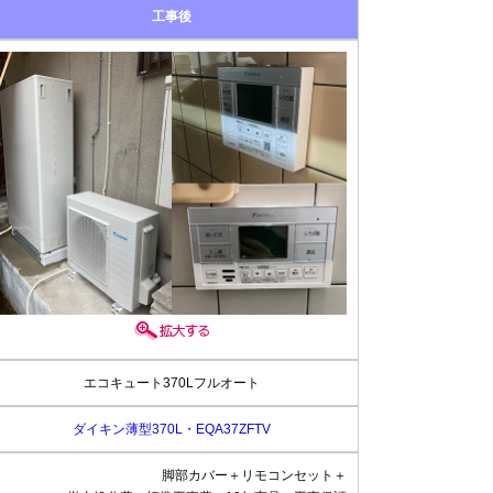
工事後
エコキュート370Lフルオート
ダイキン薄型370L・EQA37ZFTV
脚部カバー＋リモコンセット＋