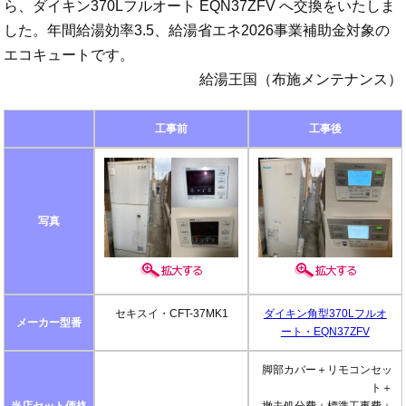
ら、ダイキン370Lフルオート EQN37ZFV へ交換をいたしま
した。年間給湯効率3.5、給湯省エネ2026事業補助金対象の
エコキュートです。
給湯王国（布施メンテナンス）
工事前
工事後
写真
セキスイ・CFT-37MK1
ダイキン角型370Lフルオ
メーカー型番
ート・EQN37ZFV
脚部カバー＋リモコンセッ
ト＋