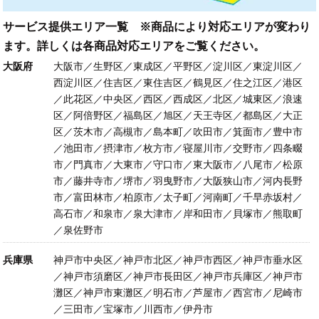
サービス提供エリア一覧 ※商品により対応エリアが変わり
ます。詳しくは各商品対応エリアをご覧ください。
大阪府
大阪市／生野区／東成区／平野区／淀川区／東淀川区／
西淀川区／住吉区／東住吉区／鶴見区／住之江区／港区
／此花区／中央区／西区／西成区／北区／城東区／浪速
区／阿倍野区／福島区／旭区／天王寺区／都島区／大正
区／茨木市／高槻市／島本町／吹田市／箕面市／豊中市
／池田市／摂津市／枚方市／寝屋川市／交野市／四条畷
市／門真市／大東市／守口市／東大阪市／八尾市／松原
市／藤井寺市／堺市／羽曳野市／大阪狭山市／河内長野
市／富田林市／柏原市／太子町／河南町／千早赤坂村／
高石市／和泉市／泉大津市／岸和田市／貝塚市／熊取町
／泉佐野市
兵庫県
神戸市中央区／神戸市北区／神戸市西区／神戸市垂水区
／神戸市須磨区／神戸市長田区／神戸市兵庫区／神戸市
灘区／神戸市東灘区／明石市／芦屋市／西宮市／尼崎市
／三田市／宝塚市／川西市／伊丹市