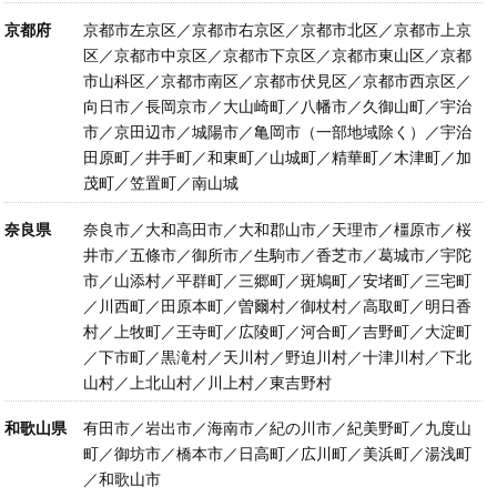
京都府
京都市左京区／京都市右京区／京都市北区／京都市上京
区／京都市中京区／京都市下京区／京都市東山区／京都
市山科区／京都市南区／京都市伏見区／京都市西京区／
向日市／長岡京市／大山崎町／八幡市／久御山町／宇治
市／京田辺市／城陽市／亀岡市（一部地域除く）／宇治
田原町／井手町／和東町／山城町／精華町／木津町／加
茂町／笠置町／南山城
奈良県
奈良市／大和高田市／大和郡山市／天理市／橿原市／桜
井市／五條市／御所市／生駒市／香芝市／葛城市／宇陀
市／山添村／平群町／三郷町／斑鳩町／安堵町／三宅町
／川西町／田原本町／曽爾村／御杖村／高取町／明日香
村／上牧町／王寺町／広陵町／河合町／吉野町／大淀町
／下市町／黒滝村／天川村／野迫川村／十津川村／下北
山村／上北山村／川上村／東吉野村
和歌山県
有田市／岩出市／海南市／紀の川市／紀美野町／九度山
町／御坊市／橋本市／日高町／広川町／美浜町／湯浅町
／和歌山市