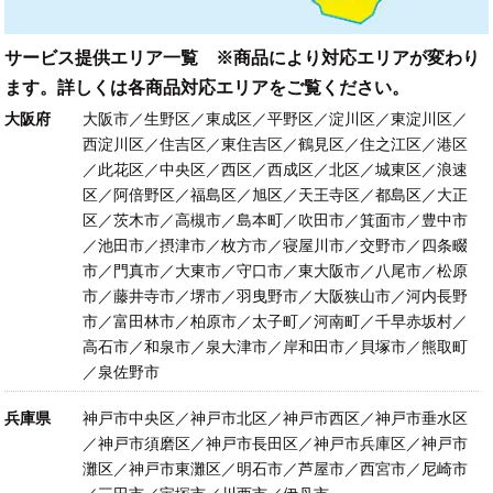
サービス提供エリア一覧 ※商品により対応エリアが変わり
ます。詳しくは各商品対応エリアをご覧ください。
大阪府
大阪市／生野区／東成区／平野区／淀川区／東淀川区／
西淀川区／住吉区／東住吉区／鶴見区／住之江区／港区
／此花区／中央区／西区／西成区／北区／城東区／浪速
区／阿倍野区／福島区／旭区／天王寺区／都島区／大正
区／茨木市／高槻市／島本町／吹田市／箕面市／豊中市
／池田市／摂津市／枚方市／寝屋川市／交野市／四条畷
市／門真市／大東市／守口市／東大阪市／八尾市／松原
市／藤井寺市／堺市／羽曳野市／大阪狭山市／河内長野
市／富田林市／柏原市／太子町／河南町／千早赤坂村／
高石市／和泉市／泉大津市／岸和田市／貝塚市／熊取町
／泉佐野市
兵庫県
神戸市中央区／神戸市北区／神戸市西区／神戸市垂水区
／神戸市須磨区／神戸市長田区／神戸市兵庫区／神戸市
灘区／神戸市東灘区／明石市／芦屋市／西宮市／尼崎市