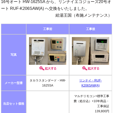
16号オート HW-1625SA から、リンナイエコジョーズ20号オ
ート RUF-K206SAW(A) へ交換をいたしました。
給湯王国（布施メンテナンス）
工事前
工事後
写真
タカラスタンダード・HW-
リンナイ・RUF-
メーカー型番
1625SA
K206SAW(A)
マルチリモコン+標準工事
費（処分込）+10年商品・
当店セット価格
工事保証
139,800円