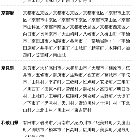
／三田市／宝塚市／川西市／伊丹市
京都府
京都市左京区／京都市右京区／京都市北区／京都市上京
区／京都市中京区／京都市下京区／京都市東山区／京都
市山科区／京都市南区／京都市伏見区／京都市西京区／
向日市／長岡京市／大山崎町／八幡市／久御山町／宇治
市／京田辺市／城陽市／亀岡市（一部地域除く）／宇治
田原町／井手町／和東町／山城町／精華町／木津町／加
茂町／笠置町／南山城
奈良県
奈良市／大和高田市／大和郡山市／天理市／橿原市／桜
井市／五條市／御所市／生駒市／香芝市／葛城市／宇陀
市／山添村／平群町／三郷町／斑鳩町／安堵町／三宅町
／川西町／田原本町／曽爾村／御杖村／高取町／明日香
村／上牧町／王寺町／広陵町／河合町／吉野町／大淀町
／下市町／黒滝村／天川村／野迫川村／十津川村／下北
山村／上北山村／川上村／東吉野村
和歌山県
有田市／岩出市／海南市／紀の川市／紀美野町／九度山
町／御坊市／橋本市／日高町／広川町／美浜町／湯浅町
／和歌山市