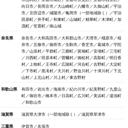
向日市／長岡京市／大山崎町／八幡市／久御山町／宇治
市／京田辺市／城陽市／亀岡市（一部地域除く）／宇治
田原町／井手町／和東町／山城町／精華町／木津町／加
茂町／笠置町／南山城
奈良県
奈良市／大和高田市／大和郡山市／天理市／橿原市／桜
井市／五條市／御所市／生駒市／香芝市／葛城市／宇陀
市／山添村／平群町／三郷町／斑鳩町／安堵町／三宅町
／川西町／田原本町／曽爾村／御杖村／高取町／明日香
村／上牧町／王寺町／広陵町／河合町／吉野町／大淀町
／下市町／黒滝村／天川村／野迫川村／十津川村／下北
山村／上北山村／川上村／東吉野村
和歌山県
有田市／岩出市／海南市／紀の川市／紀美野町／九度山
町／御坊市／橋本市／日高町／広川町／美浜町／湯浅町
／和歌山市
滋賀県
滋賀県大津市（一部地域除く）／滋賀県草津市
三重県
伊賀市／名張市