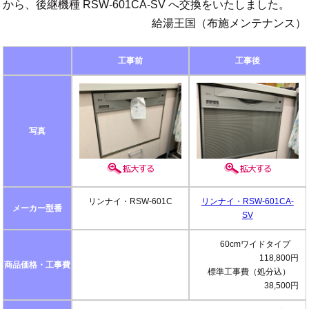
から、後継機種 RSW-601CA-SV へ交換をいたしました。
給湯王国（布施メンテナンス）
工事前
工事後
写真
リンナイ・RSW-601C
リンナイ・RSW-601CA-
メーカー型番
SV
60cmワイドタイプ
118,800円
商品価格・工事費
標準工事費（処分込）
38,500円