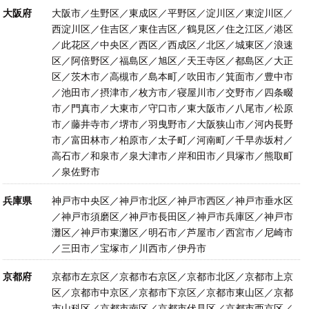
大阪府
大阪市／生野区／東成区／平野区／淀川区／東淀川区／
西淀川区／住吉区／東住吉区／鶴見区／住之江区／港区
／此花区／中央区／西区／西成区／北区／城東区／浪速
区／阿倍野区／福島区／旭区／天王寺区／都島区／大正
区／茨木市／高槻市／島本町／吹田市／箕面市／豊中市
／池田市／摂津市／枚方市／寝屋川市／交野市／四条畷
市／門真市／大東市／守口市／東大阪市／八尾市／松原
市／藤井寺市／堺市／羽曳野市／大阪狭山市／河内長野
市／富田林市／柏原市／太子町／河南町／千早赤坂村／
高石市／和泉市／泉大津市／岸和田市／貝塚市／熊取町
／泉佐野市
兵庫県
神戸市中央区／神戸市北区／神戸市西区／神戸市垂水区
／神戸市須磨区／神戸市長田区／神戸市兵庫区／神戸市
灘区／神戸市東灘区／明石市／芦屋市／西宮市／尼崎市
／三田市／宝塚市／川西市／伊丹市
京都府
京都市左京区／京都市右京区／京都市北区／京都市上京
区／京都市中京区／京都市下京区／京都市東山区／京都
市山科区／京都市南区／京都市伏見区／京都市西京区／