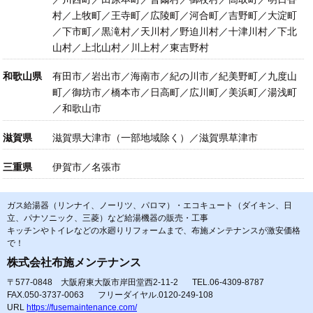
村／上牧町／王寺町／広陵町／河合町／吉野町／大淀町
／下市町／黒滝村／天川村／野迫川村／十津川村／下北
山村／上北山村／川上村／東吉野村
和歌山県
有田市／岩出市／海南市／紀の川市／紀美野町／九度山
町／御坊市／橋本市／日高町／広川町／美浜町／湯浅町
／和歌山市
滋賀県
滋賀県大津市（一部地域除く）／滋賀県草津市
三重県
伊賀市／名張市
ガス給湯器（リンナイ、ノーリツ、パロマ）・エコキュート（ダイキン、日
立、パナソニック、三菱）など給湯機器の販売・工事
キッチンやトイレなどの水廻りリフォームまで、布施メンテナンスが激安価格
で！
株式会社布施メンテナンス
〒577-0848 大阪府東大阪市岸田堂西2-11-2
TEL.06-4309-8787
FAX.050-3737-0063
フリーダイヤル.0120-249-108
URL
https://fusemaintenance.com/