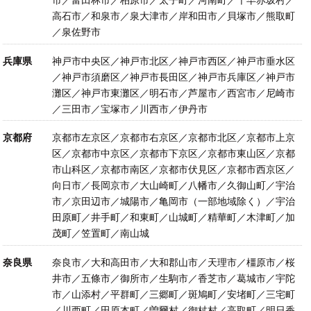
市／富田林市／柏原市／太子町／河南町／千早赤坂村／
高石市／和泉市／泉大津市／岸和田市／貝塚市／熊取町
／泉佐野市
兵庫県
神戸市中央区／神戸市北区／神戸市西区／神戸市垂水区
／神戸市須磨区／神戸市長田区／神戸市兵庫区／神戸市
灘区／神戸市東灘区／明石市／芦屋市／西宮市／尼崎市
／三田市／宝塚市／川西市／伊丹市
京都府
京都市左京区／京都市右京区／京都市北区／京都市上京
区／京都市中京区／京都市下京区／京都市東山区／京都
市山科区／京都市南区／京都市伏見区／京都市西京区／
向日市／長岡京市／大山崎町／八幡市／久御山町／宇治
市／京田辺市／城陽市／亀岡市（一部地域除く）／宇治
田原町／井手町／和東町／山城町／精華町／木津町／加
茂町／笠置町／南山城
奈良県
奈良市／大和高田市／大和郡山市／天理市／橿原市／桜
井市／五條市／御所市／生駒市／香芝市／葛城市／宇陀
市／山添村／平群町／三郷町／斑鳩町／安堵町／三宅町
／川西町／田原本町／曽爾村／御杖村／高取町／明日香