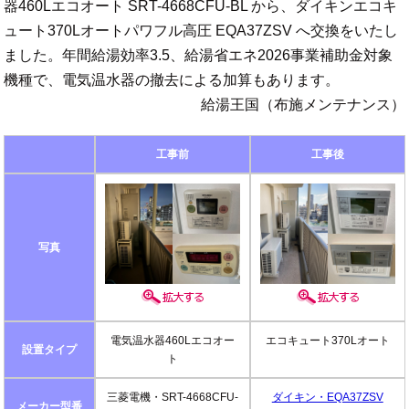
器460Lエコオート SRT-4668CFU-BL から、ダイキンエコキ
ュート370Lオートパワフル高圧 EQA37ZSV へ交換をいたし
ました。年間給湯効率3.5、給湯省エネ2026事業補助金対象
機種で、電気温水器の撤去による加算もあります。
給湯王国（布施メンテナンス）
工事前
工事後
写真
電気温水器460Lエコオー
エコキュート370Lオート
設置タイプ
ト
三菱電機・SRT-4668CFU-
ダイキン・EQA37ZSV
メーカー型番