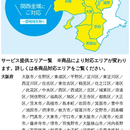
サービス提供エリア一覧 ※商品により対応エリアが変わり
ます。詳しくは各商品対応エリアをご覧ください。
大阪府
大阪市／生野区／東成区／平野区／淀川区／東淀川区／
西淀川区／住吉区／東住吉区／鶴見区／住之江区／港区
／此花区／中央区／西区／西成区／北区／城東区／浪速
区／阿倍野区／福島区／旭区／天王寺区／都島区／大正
区／茨木市／高槻市／島本町／吹田市／箕面市／豊中市
／池田市／摂津市／枚方市／寝屋川市／交野市／四条畷
市／門真市／大東市／守口市／東大阪市／八尾市／松原
市／藤井寺市／堺市／羽曳野市／大阪狭山市／河内長野