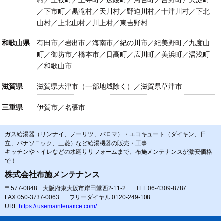
／下市町／黒滝村／天川村／野迫川村／十津川村／下北
山村／上北山村／川上村／東吉野村
和歌山県
有田市／岩出市／海南市／紀の川市／紀美野町／九度山
町／御坊市／橋本市／日高町／広川町／美浜町／湯浅町
／和歌山市
滋賀県
滋賀県大津市（一部地域除く）／滋賀県草津市
三重県
伊賀市／名張市
ガス給湯器（リンナイ、ノーリツ、パロマ）・エコキュート（ダイキン、日
立、パナソニック、三菱）など給湯機器の販売・工事
キッチンやトイレなどの水廻りリフォームまで、布施メンテナンスが激安価格
で！
株式会社布施メンテナンス
〒577-0848 大阪府東大阪市岸田堂西2-11-2
TEL.06-4309-8787
FAX.050-3737-0063
フリーダイヤル.0120-249-108
URL
https://fusemaintenance.com/