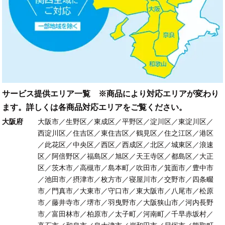
サービス提供エリア一覧 ※商品により対応エリアが変わり
ます。詳しくは各商品対応エリアをご覧ください。
大阪府
大阪市／生野区／東成区／平野区／淀川区／東淀川区／
西淀川区／住吉区／東住吉区／鶴見区／住之江区／港区
／此花区／中央区／西区／西成区／北区／城東区／浪速
区／阿倍野区／福島区／旭区／天王寺区／都島区／大正
区／茨木市／高槻市／島本町／吹田市／箕面市／豊中市
／池田市／摂津市／枚方市／寝屋川市／交野市／四条畷
市／門真市／大東市／守口市／東大阪市／八尾市／松原
市／藤井寺市／堺市／羽曳野市／大阪狭山市／河内長野
市／富田林市／柏原市／太子町／河南町／千早赤坂村／