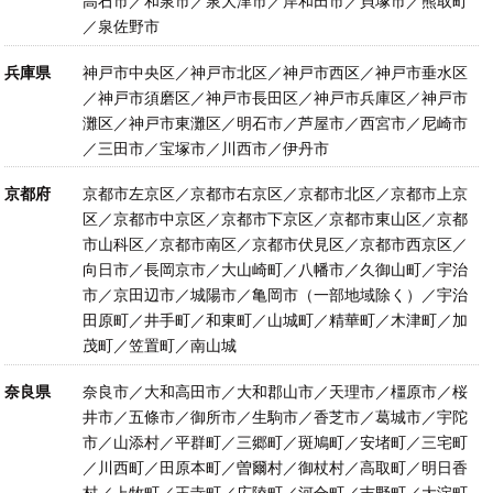
高石市／和泉市／泉大津市／岸和田市／貝塚市／熊取町
／泉佐野市
兵庫県
神戸市中央区／神戸市北区／神戸市西区／神戸市垂水区
／神戸市須磨区／神戸市長田区／神戸市兵庫区／神戸市
灘区／神戸市東灘区／明石市／芦屋市／西宮市／尼崎市
／三田市／宝塚市／川西市／伊丹市
京都府
京都市左京区／京都市右京区／京都市北区／京都市上京
区／京都市中京区／京都市下京区／京都市東山区／京都
市山科区／京都市南区／京都市伏見区／京都市西京区／
向日市／長岡京市／大山崎町／八幡市／久御山町／宇治
市／京田辺市／城陽市／亀岡市（一部地域除く）／宇治
田原町／井手町／和東町／山城町／精華町／木津町／加
茂町／笠置町／南山城
奈良県
奈良市／大和高田市／大和郡山市／天理市／橿原市／桜
井市／五條市／御所市／生駒市／香芝市／葛城市／宇陀
市／山添村／平群町／三郷町／斑鳩町／安堵町／三宅町
／川西町／田原本町／曽爾村／御杖村／高取町／明日香
村／上牧町／王寺町／広陵町／河合町／吉野町／大淀町