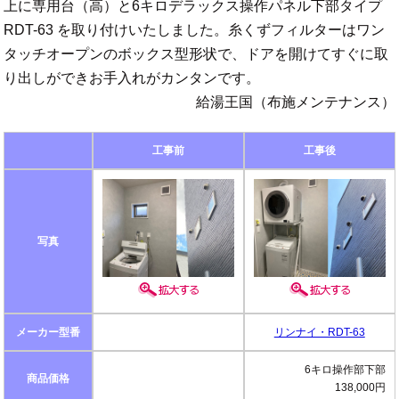
上に専用台（高）と6キロデラックス操作パネル下部タイプ
RDT-63 を取り付けいたしました。糸くずフィルターはワン
タッチオープンのボックス型形状で、ドアを開けてすぐに取
り出しができお手入れがカンタンです。
給湯王国（布施メンテナンス）
工事前
工事後
写真
メーカー型番
リンナイ・RDT-63
6キロ操作部下部
商品価格
138,000円