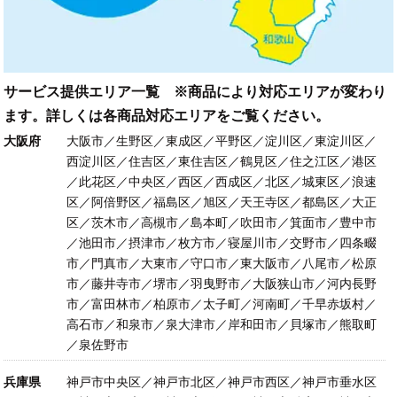
サービス提供エリア一覧 ※商品により対応エリアが変わり
ます。詳しくは各商品対応エリアをご覧ください。
大阪府
大阪市／生野区／東成区／平野区／淀川区／東淀川区／
西淀川区／住吉区／東住吉区／鶴見区／住之江区／港区
／此花区／中央区／西区／西成区／北区／城東区／浪速
区／阿倍野区／福島区／旭区／天王寺区／都島区／大正
区／茨木市／高槻市／島本町／吹田市／箕面市／豊中市
／池田市／摂津市／枚方市／寝屋川市／交野市／四条畷
市／門真市／大東市／守口市／東大阪市／八尾市／松原
市／藤井寺市／堺市／羽曳野市／大阪狭山市／河内長野
市／富田林市／柏原市／太子町／河南町／千早赤坂村／
高石市／和泉市／泉大津市／岸和田市／貝塚市／熊取町
／泉佐野市
兵庫県
神戸市中央区／神戸市北区／神戸市西区／神戸市垂水区