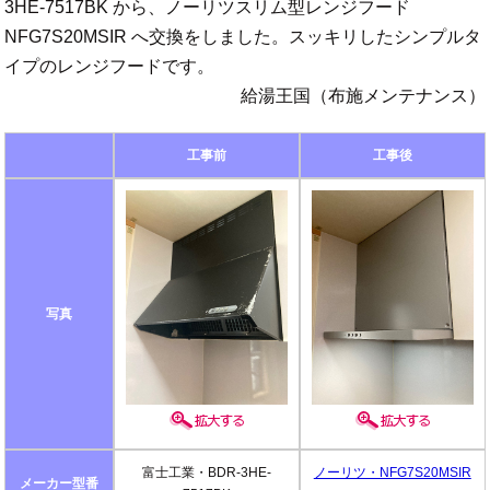
3HE-7517BK から、ノーリツスリム型レンジフード
NFG7S20MSIR へ交換をしました。スッキリしたシンプルタ
イプのレンジフードです。
給湯王国（布施メンテナンス）
工事前
工事後
写真
富士工業・BDR-3HE-
ノーリツ・NFG7S20MSIR
メーカー型番