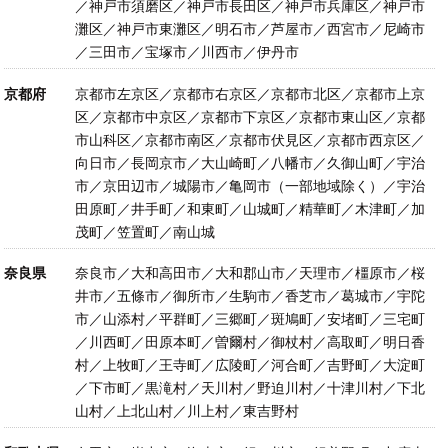
／神戸市須磨区／神戸市長田区／神戸市兵庫区／神戸市
灘区／神戸市東灘区／明石市／芦屋市／西宮市／尼崎市
／三田市／宝塚市／川西市／伊丹市
京都府
京都市左京区／京都市右京区／京都市北区／京都市上京
区／京都市中京区／京都市下京区／京都市東山区／京都
市山科区／京都市南区／京都市伏見区／京都市西京区／
向日市／長岡京市／大山崎町／八幡市／久御山町／宇治
市／京田辺市／城陽市／亀岡市（一部地域除く）／宇治
田原町／井手町／和東町／山城町／精華町／木津町／加
茂町／笠置町／南山城
奈良県
奈良市／大和高田市／大和郡山市／天理市／橿原市／桜
井市／五條市／御所市／生駒市／香芝市／葛城市／宇陀
市／山添村／平群町／三郷町／斑鳩町／安堵町／三宅町
／川西町／田原本町／曽爾村／御杖村／高取町／明日香
村／上牧町／王寺町／広陵町／河合町／吉野町／大淀町
／下市町／黒滝村／天川村／野迫川村／十津川村／下北
山村／上北山村／川上村／東吉野村