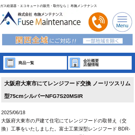
ガス給湯器・エコキュートの販売・取付なら｜ 布施メンテナンス
会社概要
商品一覧
店舗情報
大阪府大東市にてレンジフード交換 ノーリツスリム
型75cmシルバーNFG7S20MSIR
2025/06/18
大阪府大東市の戸建て住宅にてレンジフードの取替え（交
換）工事をいたしました。富士工業深型レンジフード BDR-