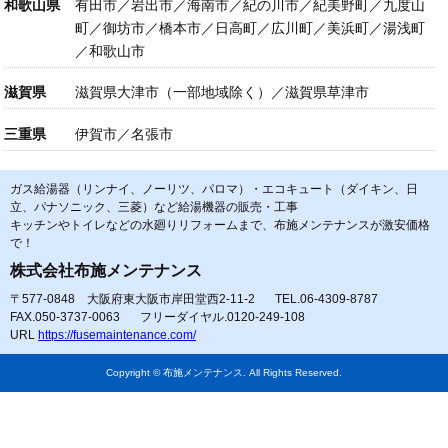
和歌山県
有田市／岩出市／海南市／紀の川市／紀美野町／九度山
町／御坊市／橋本市／日高町／広川町／美浜町／湯浅町
／和歌山市
滋賀県
滋賀県大津市（一部地域除く）／滋賀県草津市
三重県
伊賀市／名張市
ガス給湯器（リンナイ、ノーリツ、パロマ）・エコキュート（ダイキン、日
立、パナソニック、三菱）など給湯機器の販売・工事
キッチンやトイレなどの水廻りリフォームまで、布施メンテナンスが激安価格
で！
株式会社布施メンテナンス
〒577-0848 大阪府東大阪市岸田堂西2-11-2
TEL.06-4309-8787
FAX.050-3737-0063
フリーダイヤル.0120-249-108
URL
https://fusemaintenance.com/
Copyright © 布施メンテナンス. All Rights Reserved.